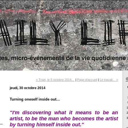
« Train, le 5 octobre 2014…
|
Page d'accueil
|
Le travail… »
jeudi, 30 octobre 2014
Turning oneself inside out…
"I'm discovering what it means to be an
artist, to be the man who becomes the artist
by turning himself inside out."