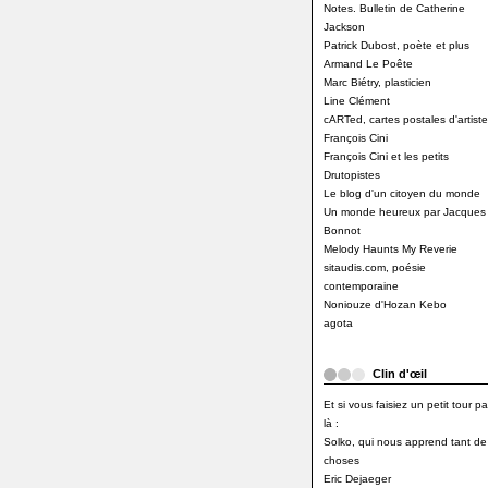
Notes. Bulletin de Catherine
Jackson
Patrick Dubost, poète et plus
Armand Le Poête
Marc Biétry, plasticien
Line Clément
cARTed, cartes postales d'artiste
François Cini
François Cini et les petits
Drutopistes
Le blog d'un citoyen du monde
Un monde heureux par Jacques
Bonnot
Melody Haunts My Reverie
sitaudis.com, poésie
contemporaine
Noniouze d'Hozan Kebo
agota
Clin d'œil
Et si vous faisiez un petit tour pa
là :
Solko, qui nous apprend tant de
choses
Eric Dejaeger