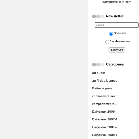
dailylife@kl-loth.com
Newsletter
S'inscrire
Se désinscrire
Catégories
art public
au fil des lectures
Battre le pavé
commémoration 68
comportements…
Dailycieux 2006
Dailycieux 2007-1
Dailycieux 2007-2
Dailycieux 2008-1