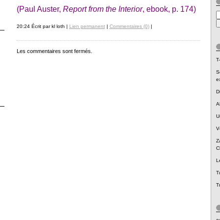
(Paul Auster,
Report from the Interior
, ebook, p. 174)
20:24 Écrit par kl loth |
Lien permanent
|
Commentaires (0)
|
Les commentaires sont fermés.
T-
S
e
D
A
U
V
Z
C
L
T
T