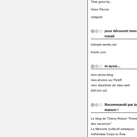
Time goes by…
Voice Pieces
zeitgeist
pour découvrir mon
travail
intimate-words.net
kl-loth.com
et aussi…
mon photo-blog
mes photos sur FlickR
mon répertoire de sites web
(del.icio.us)
Recommandé par la
maison !
Le blog de Thierry Robert "Peint
des vacances"
La Mercerie (collectif artistique)
Arthémisia Corps et Âme