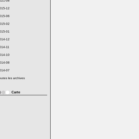
021-08
015-12
015-06
015-02
015-01
014-12
014-11
014-10
014-08
014-07
outes les archives
Carte