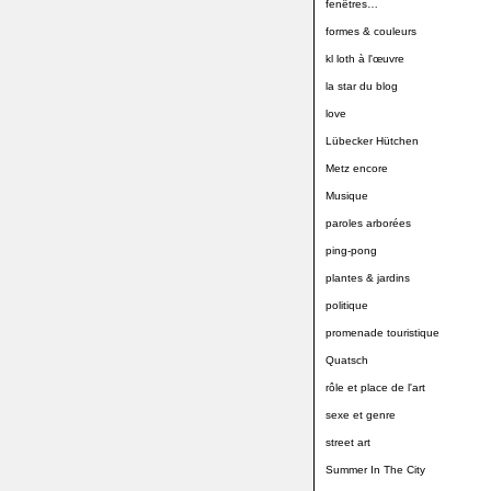
fenêtres…
formes & couleurs
kl loth à l'œuvre
la star du blog
love
Lübecker Hütchen
Metz encore
Musique
paroles arborées
ping-pong
plantes & jardins
politique
promenade touristique
Quatsch
rôle et place de l'art
sexe et genre
street art
Summer In The City