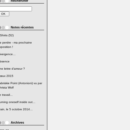
Rechercher
Notes récentes
Shirts (52)
e perdre - ma prochaine
xposition !
ivergence…
bsence
ne lettre d'amour ?
œux 2015
abriskie Point (Antonioni) vu par
hrista Wolf
e travail…
urning oneself inside out…
rain, le 5 octobre 2014…
Archives