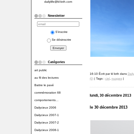
dailylife@kl-loth.com
Newsletter
S'inscrire
Se désinscrire
Catégories
art public
16:10 Écrit par kl loth dans
Dail
au fil des lectures
(0)
| Tags :
ciel
,
nuages
|
Battre le pavé
commémoration 68
lundi, 30 décembre 2013
comportements…
le 30 décembre 2013
Dailycieux 2006
Dailycieux 2007-1
Dailycieux 2007-2
Dailycieux 2008-1