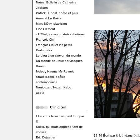
Notes. Bulletin de Catherine
Jackson
Patrick Dubost, poète et plus
Armand Le Poête
Marc Biétry, plasticien
Line Clément
cARTed, cartes postales d'artistes
François Cini
François Cini et les petits
Drutopistes
Le blog d'un citoyen du monde
Un monde heureux par Jacques
Bonnot
Melody Haunts My Reverie
sitaudis.com, poésie
contemporaine
Noniouze d'Hozan Kebo
agota
Clin d'œil
Et si vous faisiez un petit tour par
là :
Solko, qui nous apprend tant de
choses
17:49 Écrit par kl loth dans
Dail
Eric Dejaeger