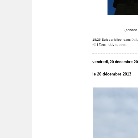
(solstice
18:26 Écrit par kl loth dans
Dail
(0)
| Tags :
ciel
,
nuages
|
vendredi, 20 décembre 2
le 20 décembre 2013