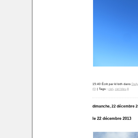
15:40 Écrit par kl loth dans
Dail
(0)
| Tags :
ciel
,
ciel bleu
|
dimanche, 22 décembre 
le 22 décembre 2013