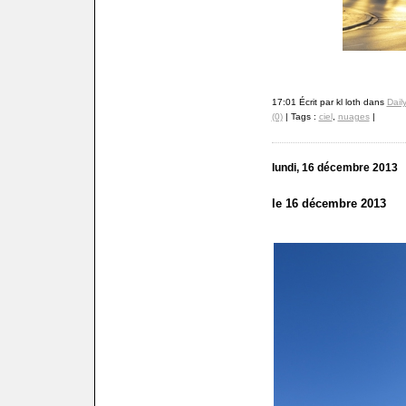
17:01 Écrit par kl loth dans
Dail
(0)
| Tags :
ciel
,
nuages
|
lundi, 16 décembre 2013
le 16 décembre 2013