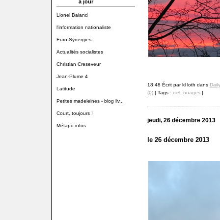
à jour
Lionel Baland
l'information nationaliste
Euro-Synergies
Actualités socialistes
Christian Creseveur
Jean-Plume 4
18:48 Écrit par kl loth dans
Dail
Latitude
(0)
| Tags :
ciel
,
nuages
|
Petites madeleines - blog liv...
Court, toujours !
jeudi, 26 décembre 2013
Métapo infos
le 26 décembre 2013