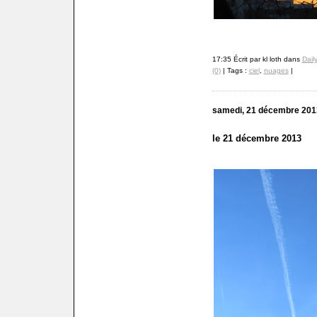
17:35 Écrit par kl loth dans
Dail
(0)
| Tags :
ciel
,
nuages
|
samedi, 21 décembre 201
le 21 décembre 2013