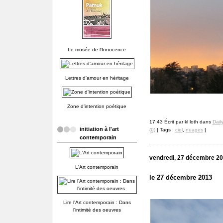
Le musée de l'Innocence
Lettres d'amour en héritage
Zone d'intention poétique
17:43 Écrit par kl loth dans
Dail
initiation à l'art
(0)
| Tags :
ciel
,
nuages
|
contemporain
vendredi, 27 décembre 2
L'Art contemporain
le 27 décembre 2013
Lire l'Art contemporain : Dans
l'intimité des oeuvres