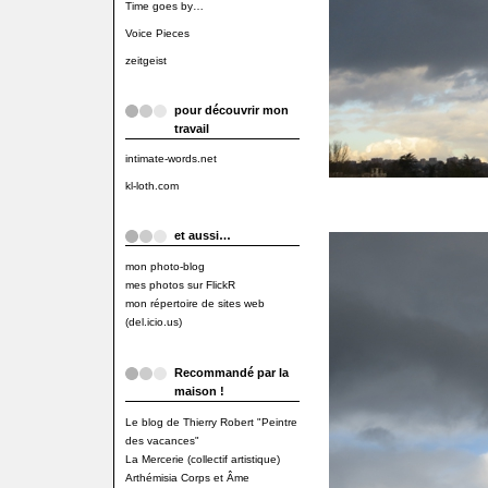
Time goes by…
Voice Pieces
zeitgeist
pour découvrir mon
travail
intimate-words.net
kl-loth.com
et aussi…
mon photo-blog
mes photos sur FlickR
mon répertoire de sites web
(del.icio.us)
Recommandé par la
maison !
Le blog de Thierry Robert "Peintre
des vacances"
La Mercerie (collectif artistique)
Arthémisia Corps et Âme