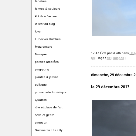
fenêtres…
formes & couleurs
kl loth à l'œuvre
la star du blog
love
Lübecker Hütchen
Metz encore
17:47 Écrit par kl loth dans
Dail
Musique
(0)
| Tags :
ciel
,
nuages
|
paroles arborées
ping-pong
dimanche, 29 décembre 
plantes & jardins
politique
le 29 décembre 2013
promenade touristique
Quatsch
rôle et place de l'art
sexe et genre
street art
Summer In The City