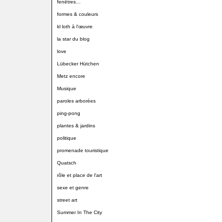
fenêtres…
formes & couleurs
kl loth à l'œuvre
la star du blog
love
Lübecker Hütchen
Metz encore
Musique
paroles arborées
ping-pong
plantes & jardins
politique
promenade touristique
Quatsch
rôle et place de l'art
sexe et genre
street art
Summer In The City