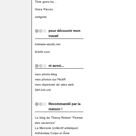
Time goes by…
Voice Pieces
zeitgeist
pour découvrir mon
travail
intimate-words.net
kl-loth.com
et aussi…
mon photo-blog
mes photos sur FlickR
mon répertoire de sites web
(del.icio.us)
Recommandé par la
maison !
Le blog de Thierry Robert "Peintre
des vacances"
La Mercerie (collectif artistique)
Arthémisia Corps et Âme