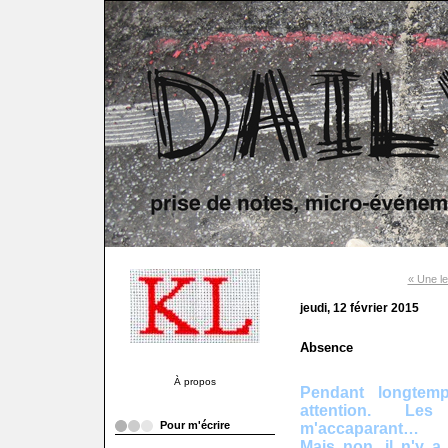
« Une le
jeudi, 12 février 2015
Absence
À propos
Pendant longtemp
attention. Le
Pour m'écrire
m'accaparant…
Mais non, il n'y a