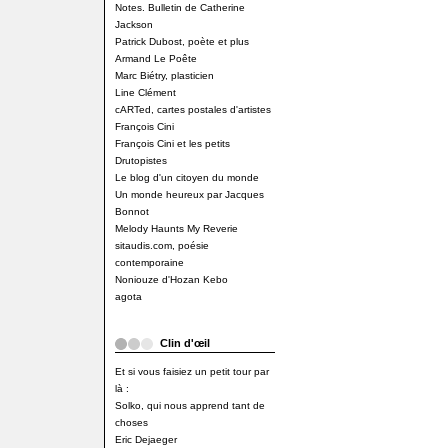
Notes. Bulletin de Catherine
Jackson
Patrick Dubost, poète et plus
Armand Le Poête
Marc Biétry, plasticien
Line Clément
cARTed, cartes postales d'artistes
François Cini
François Cini et les petits
Drutopistes
Le blog d'un citoyen du monde
Un monde heureux par Jacques
Bonnot
Melody Haunts My Reverie
sitaudis.com, poésie
contemporaine
Noniouze d'Hozan Kebo
agota
Clin d'œil
Et si vous faisiez un petit tour par
là :
Solko, qui nous apprend tant de
choses
Eric Dejaeger