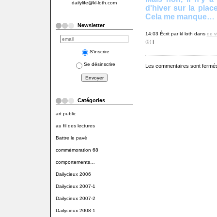
dailylife@kl-loth.com
d'hiver sur la plac
Cela me manque…
Newsletter
14:03 Écrit par kl loth dans
de v
(0)
|
S'inscrire
Se désinscrire
Les commentaires sont fermé
Catégories
art public
au fil des lectures
Battre le pavé
commémoration 68
comportements…
Dailycieux 2006
Dailycieux 2007-1
Dailycieux 2007-2
Dailycieux 2008-1