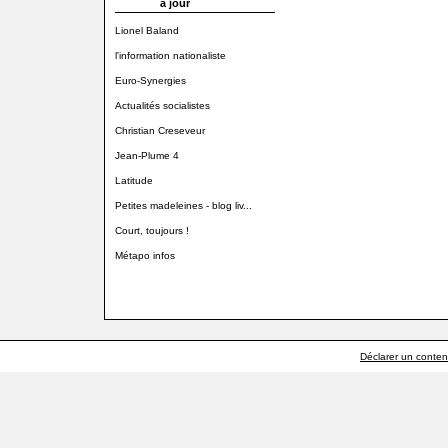
à jour
Lionel Baland
l'information nationaliste
Euro-Synergies
Actualités socialistes
Christian Creseveur
Jean-Plume 4
Latitude
Petites madeleines - blog liv...
Court, toujours !
Métapo infos
Déclarer un contenu 