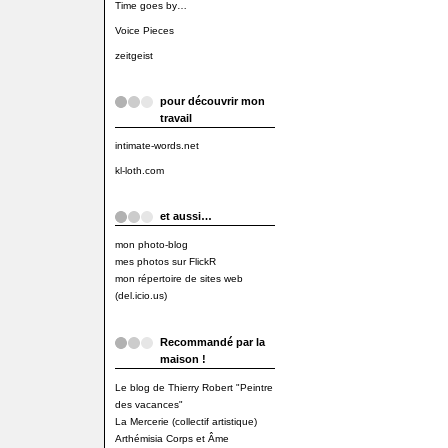
Time goes by…
Voice Pieces
zeitgeist
pour découvrir mon
travail
intimate-words.net
kl-loth.com
et aussi…
mon photo-blog
mes photos sur FlickR
mon répertoire de sites web
(del.icio.us)
Recommandé par la
maison !
Le blog de Thierry Robert "Peintre
des vacances"
La Mercerie (collectif artistique)
Arthémisia Corps et Âme