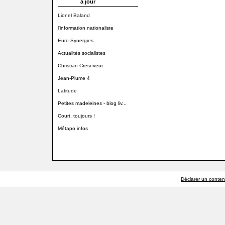
à jour
Lionel Baland
l'information nationaliste
Euro-Synergies
Actualités socialistes
Christian Creseveur
Jean-Plume 4
Latitude
Petites madeleines - blog liv...
Court, toujours !
Métapo infos
Déclarer un contenu 