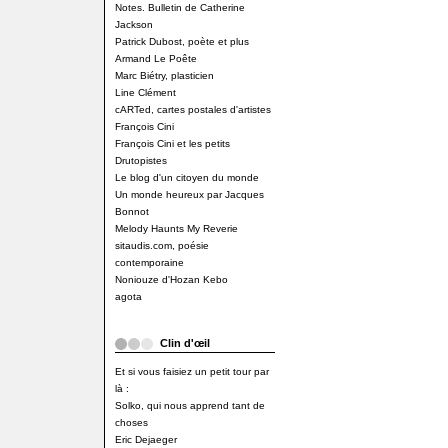
Notes. Bulletin de Catherine
Jackson
Patrick Dubost, poète et plus
Armand Le Poête
Marc Biétry, plasticien
Line Clément
cARTed, cartes postales d'artistes
François Cini
François Cini et les petits
Drutopistes
Le blog d'un citoyen du monde
Un monde heureux par Jacques
Bonnot
Melody Haunts My Reverie
sitaudis.com, poésie
contemporaine
Noniouze d'Hozan Kebo
agota
Clin d'œil
Et si vous faisiez un petit tour par
là :
Solko, qui nous apprend tant de
choses
Eric Dejaeger