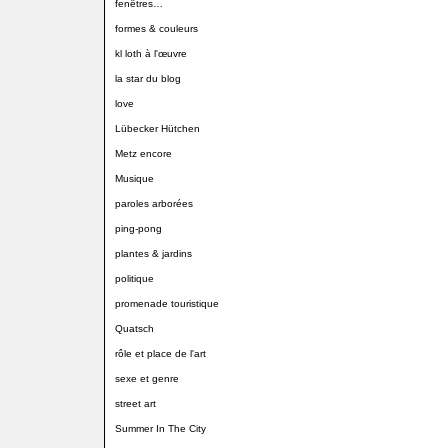
fenêtres…
formes & couleurs
kl loth à l'œuvre
la star du blog
love
Lübecker Hütchen
Metz encore
Musique
paroles arborées
ping-pong
plantes & jardins
politique
promenade touristique
Quatsch
rôle et place de l'art
sexe et genre
street art
Summer In The City