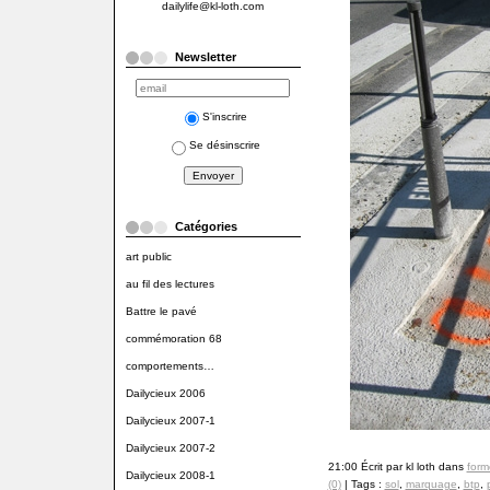
dailylife@kl-loth.com
Newsletter
S'inscrire
Se désinscrire
Catégories
art public
au fil des lectures
Battre le pavé
commémoration 68
comportements…
Dailycieux 2006
Dailycieux 2007-1
Dailycieux 2007-2
21:00 Écrit par kl loth dans
form
Dailycieux 2008-1
(0)
| Tags :
sol
,
marquage
,
btp
,