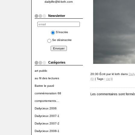
dailylife@kl-loth.com
Newsletter
S'inscrire
Se désinscrire
Catégories
art public
20:30 Écrit par kl loth dans
Dail
au fil des lectures
(0)
| Tags :
ciel
|
Battre le pavé
commémoration 68
Les commentaires sont fermé
comportements…
Dailycieux 2006
Dailycieux 2007-1
Dailycieux 2007-2
Dailycieux 2008-1