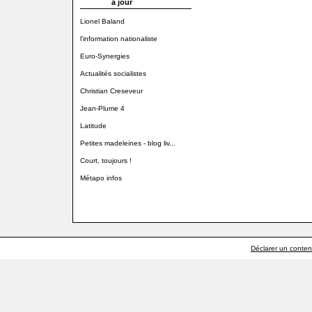
à jour
Lionel Baland
l'information nationaliste
Euro-Synergies
Actualités socialistes
Christian Creseveur
Jean-Plume 4
Latitude
Petites madeleines - blog liv...
Court, toujours !
Métapo infos
Déclarer un contenu 