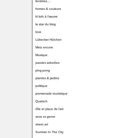
fenêtres…
formes & couleurs
kl loth à l'œuvre
la star du blog
love
Lübecker Hütchen
Metz encore
Musique
paroles arborées
ping-pong
plantes & jardins
politique
promenade touristique
Quatsch
rôle et place de l'art
sexe et genre
street art
Summer In The City