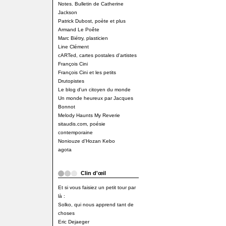
Notes. Bulletin de Catherine
Jackson
Patrick Dubost, poète et plus
Armand Le Poête
Marc Biétry, plasticien
Line Clément
cARTed, cartes postales d'artistes
François Cini
François Cini et les petits
Drutopistes
Le blog d'un citoyen du monde
Un monde heureux par Jacques
Bonnot
Melody Haunts My Reverie
sitaudis.com, poésie
contemporaine
Noniouze d'Hozan Kebo
agota
Clin d'œil
Et si vous faisiez un petit tour par
là :
Solko, qui nous apprend tant de
choses
Eric Dejaeger