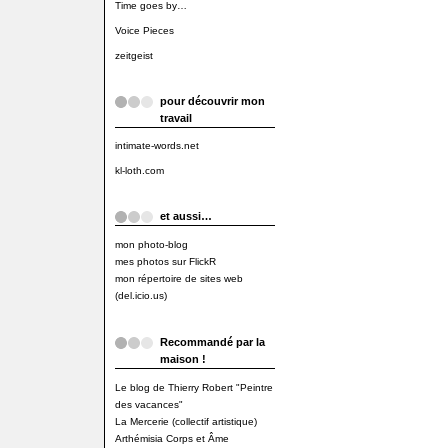
Time goes by…
Voice Pieces
zeitgeist
pour découvrir mon
travail
intimate-words.net
kl-loth.com
et aussi…
mon photo-blog
mes photos sur FlickR
mon répertoire de sites web
(del.icio.us)
Recommandé par la
maison !
Le blog de Thierry Robert "Peintre
des vacances"
La Mercerie (collectif artistique)
Arthémisia Corps et Âme