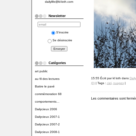
dailylife@kl-loth.com
Newsletter
S'inscrire
Se désinscrire
Catégories
art public
15:55 Écrit par kl loth dans
Dail
au fil des lectures
(0)
| Tags :
ciel
,
nuages
|
Battre le pavé
commémoration 68
Les commentaires sont fermé
comportements…
Dailycieux 2006
Dailycieux 2007-1
Dailycieux 2007-2
Dailycieux 2008-1