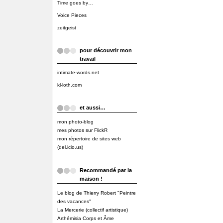
Time goes by…
Voice Pieces
zeitgeist
pour découvrir mon
travail
intimate-words.net
kl-loth.com
et aussi…
mon photo-blog
mes photos sur FlickR
mon répertoire de sites web
(del.icio.us)
Recommandé par la
maison !
Le blog de Thierry Robert "Peintre
des vacances"
La Mercerie (collectif artistique)
Arthémisia Corps et Âme