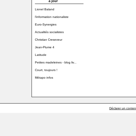
à jour
Lionel Baland
l'information nationaliste
Euro-Synergies
Actualités socialistes
Christian Creseveur
Jean-Plume 4
Latitude
Petites madeleines - blog liv...
Court, toujours !
Métapo infos
Déclarer un contenu 