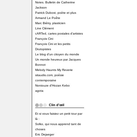
Notes. Bulletin de Catherine
Jackson
Patrick Dubost, poète et plus
Armand Le Poête
Marc Biétry, plasticien
Line Clément
cARTed, cartes postales d'artistes
François Cini
François Cini et les petits
Drutopistes
Le blog d'un citoyen du monde
Un monde heureux par Jacques
Bonnot
Melody Haunts My Reverie
sitaudis.com, poésie
contemporaine
Noniouze d'Hozan Kebo
agota
Clin d'œil
Et si vous faisiez un petit tour par
là :
Solko, qui nous apprend tant de
choses
Eric Dejaeger