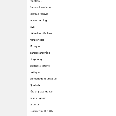
fenêtres…
formes & couleurs
kl loth à l'œuvre
la star du blog
love
Lübecker Hütchen
Metz encore
Musique
paroles arborées
ping-pong
plantes & jardins
politique
promenade touristique
Quatsch
rôle et place de l'art
sexe et genre
street art
Summer In The City