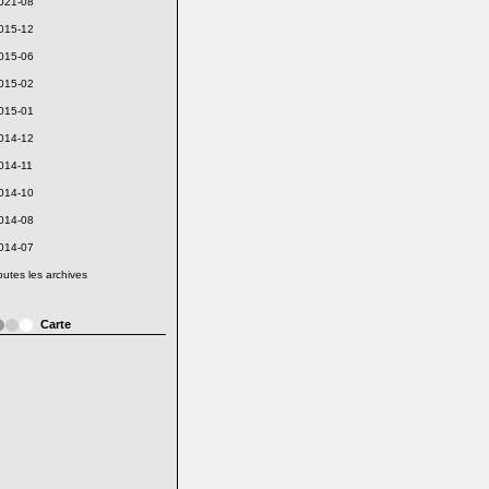
021-08
015-12
015-06
015-02
015-01
014-12
014-11
014-10
014-08
014-07
outes les archives
Carte