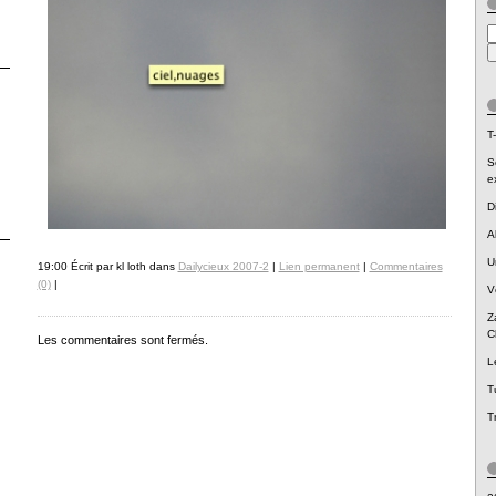
T-
S
e
D
A
U
19:00 Écrit par kl loth dans
Dailycieux 2007-2
|
Lien permanent
|
Commentaires
(0)
|
V
Z
C
Les commentaires sont fermés.
L
T
T