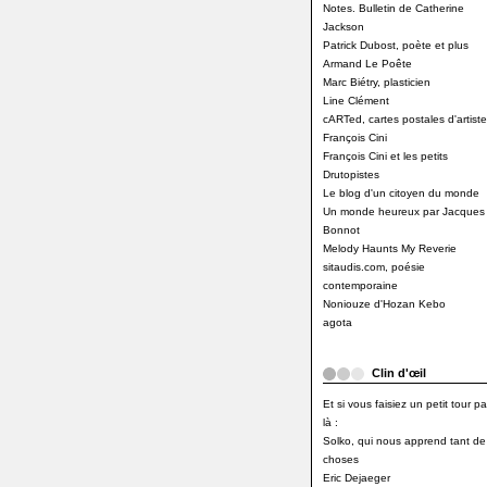
Notes. Bulletin de Catherine
Jackson
Patrick Dubost, poète et plus
Armand Le Poête
Marc Biétry, plasticien
Line Clément
cARTed, cartes postales d'artiste
François Cini
François Cini et les petits
Drutopistes
Le blog d'un citoyen du monde
Un monde heureux par Jacques
Bonnot
Melody Haunts My Reverie
sitaudis.com, poésie
contemporaine
Noniouze d'Hozan Kebo
agota
Clin d'œil
Et si vous faisiez un petit tour pa
là :
Solko, qui nous apprend tant de
choses
Eric Dejaeger