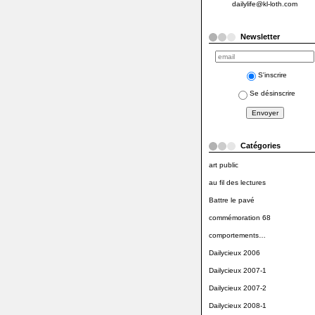
dailylife@kl-loth.com
Newsletter
S'inscrire
Se désinscrire
Catégories
art public
au fil des lectures
Battre le pavé
commémoration 68
comportements…
Dailycieux 2006
Dailycieux 2007-1
Dailycieux 2007-2
Dailycieux 2008-1