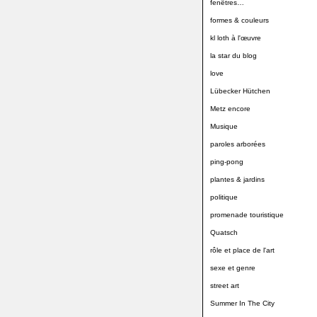
fenêtres…
formes & couleurs
kl loth à l'œuvre
la star du blog
love
Lübecker Hütchen
Metz encore
Musique
paroles arborées
ping-pong
plantes & jardins
politique
promenade touristique
Quatsch
rôle et place de l'art
sexe et genre
street art
Summer In The City