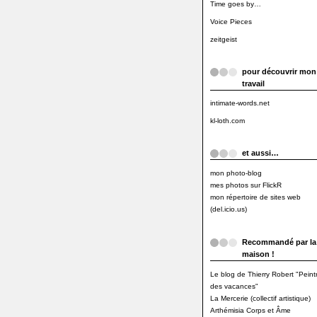
Time goes by…
Voice Pieces
zeitgeist
pour découvrir mon
travail
intimate-words.net
kl-loth.com
et aussi…
mon photo-blog
mes photos sur FlickR
mon répertoire de sites web
(del.icio.us)
Recommandé par la
maison !
Le blog de Thierry Robert "Peint
des vacances"
La Mercerie (collectif artistique)
Arthémisia Corps et Âme