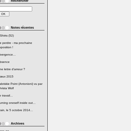
Rechercher
Notes récentes
Shirts (52)
e perdre - ma prochaine
xposition !
ivergence…
bsence
ne lettre d'amour ?
œux 2015
abriskie Point (Antonioni) vu par
hrista Wolf
e travail…
urning oneself inside out…
rain, le 5 octobre 2014…
Archives