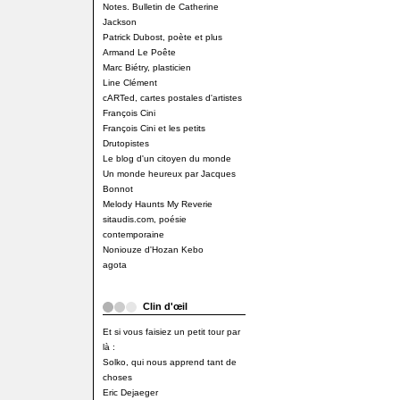
Notes. Bulletin de Catherine
Jackson
Patrick Dubost, poète et plus
Armand Le Poête
Marc Biétry, plasticien
Line Clément
cARTed, cartes postales d'artistes
François Cini
François Cini et les petits
Drutopistes
Le blog d'un citoyen du monde
Un monde heureux par Jacques
Bonnot
Melody Haunts My Reverie
sitaudis.com, poésie
contemporaine
Noniouze d'Hozan Kebo
agota
Clin d'œil
Et si vous faisiez un petit tour par
là :
Solko, qui nous apprend tant de
choses
Eric Dejaeger