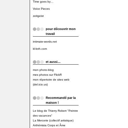
Time goes by…
Voice Pieces
zeitgeist
pour découvrir mon
travail
intimate-words.net
kl-loth.com
et aussi…
mon photo-blog
mes photos sur FlickR
mon répertoire de sites web
(del.icio.us)
Recommandé par la
maison !
Le blog de Thierry Robert "Peintre
des vacances"
La Mercerie (collectif artistique)
Arthémisia Corps et Âme