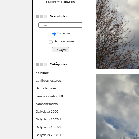
dailylife@kl-loth.com
Newsletter
S'inscrire
Se désinscrire
Catégories
art public
au fil des lectures
Battre le pavé
commémoration 68
comportements…
Dailycieux 2006
Dailycieux 2007-1
Dailycieux 2007-2
Dailycieux 2008-1