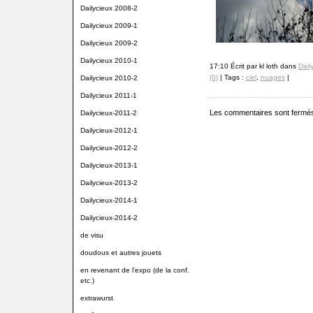
Dailycieux 2008-2
Dailycieux 2009-1
Dailycieux 2009-2
Dailycieux 2010-1
17:10 Écrit par kl loth dans
Dail
(0)
| Tags :
ciel
,
nuages
|
Dailycieux 2010-2
Dailycieux 2011-1
Les commentaires sont fermé
Dailycieux-2011-2
Dailycieux-2012-1
Dailycieux-2012-2
Dailycieux-2013-1
Dailycieux-2013-2
Dailycieux-2014-1
Dailycieux-2014-2
de visu
doudous et autres jouets
en revenant de l'expo (de la conf.
etc.)
extrawurst