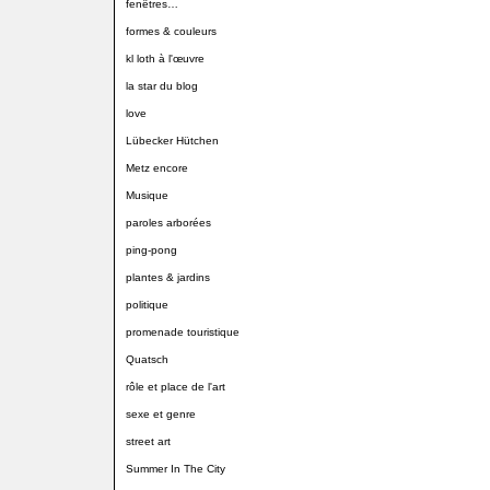
fenêtres…
formes & couleurs
kl loth à l'œuvre
la star du blog
love
Lübecker Hütchen
Metz encore
Musique
paroles arborées
ping-pong
plantes & jardins
politique
promenade touristique
Quatsch
rôle et place de l'art
sexe et genre
street art
Summer In The City