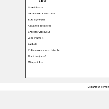
à jour
Lionel Baland
l'information nationaliste
Euro-Synergies
Actualités socialistes
Christian Creseveur
Jean-Plume 4
Latitude
Petites madeleines - blog liv...
Court, toujours !
Métapo infos
Déclarer un contenu 