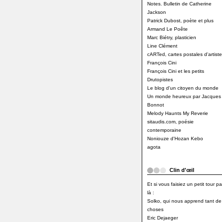
Notes. Bulletin de Catherine
Jackson
Patrick Dubost, poète et plus
Armand Le Poête
Marc Biétry, plasticien
Line Clément
cARTed, cartes postales d'artiste
François Cini
François Cini et les petits
Drutopistes
Le blog d'un citoyen du monde
Un monde heureux par Jacques
Bonnot
Melody Haunts My Reverie
sitaudis.com, poésie
contemporaine
Noniouze d'Hozan Kebo
agota
Clin d'œil
Et si vous faisiez un petit tour pa
là :
Solko, qui nous apprend tant de
choses
Eric Dejaeger