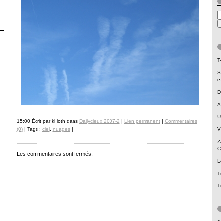
T-
S
e
D
A
U
15:00 Écrit par kl loth dans
Dailycieux 2007-2
|
Lien permanent
|
Commentaires
V
(0)
| Tags :
ciel
,
nuages
|
Z
C
Les commentaires sont fermés.
L
T
T