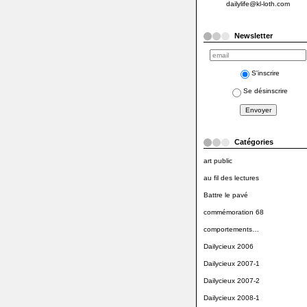
dailylife@kl-loth.com
Newsletter
S'inscrire
Se désinscrire
Catégories
art public
au fil des lectures
Battre le pavé
commémoration 68
comportements…
Dailycieux 2006
Dailycieux 2007-1
Dailycieux 2007-2
Dailycieux 2008-1