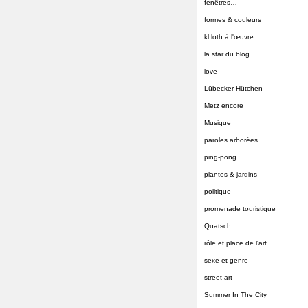
fenêtres…
formes & couleurs
kl loth à l'œuvre
la star du blog
love
Lübecker Hütchen
Metz encore
Musique
paroles arborées
ping-pong
plantes & jardins
politique
promenade touristique
Quatsch
rôle et place de l'art
sexe et genre
street art
Summer In The City