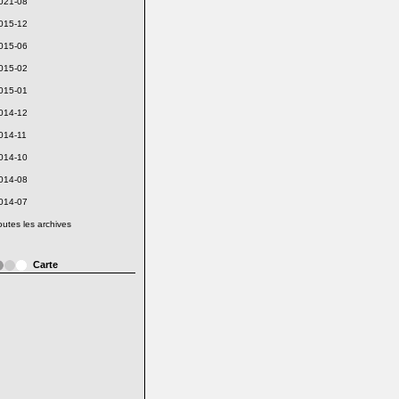
021-08
015-12
015-06
015-02
015-01
014-12
014-11
014-10
014-08
014-07
outes les archives
Carte