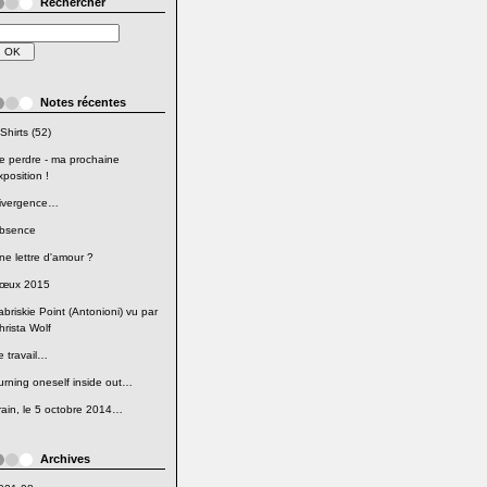
Rechercher
Notes récentes
Shirts (52)
e perdre - ma prochaine
xposition !
ivergence…
bsence
ne lettre d'amour ?
œux 2015
abriskie Point (Antonioni) vu par
hrista Wolf
e travail…
urning oneself inside out…
rain, le 5 octobre 2014…
Archives