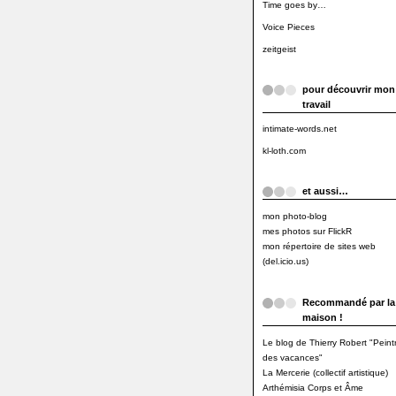
Time goes by…
Voice Pieces
zeitgeist
pour découvrir mon
travail
intimate-words.net
kl-loth.com
et aussi…
mon photo-blog
mes photos sur FlickR
mon répertoire de sites web
(del.icio.us)
Recommandé par la
maison !
Le blog de Thierry Robert "Peint
des vacances"
La Mercerie (collectif artistique)
Arthémisia Corps et Âme