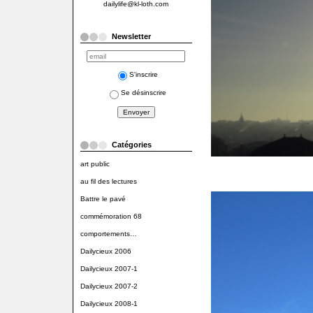
dailylife@kl-loth.com
Newsletter
S'inscrire
Se désinscrire
Catégories
art public
au fil des lectures
Battre le pavé
commémoration 68
comportements…
Dailycieux 2006
Dailycieux 2007-1
Dailycieux 2007-2
Dailycieux 2008-1