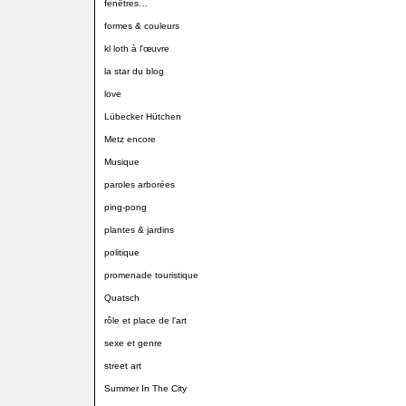
fenêtres…
formes & couleurs
kl loth à l'œuvre
la star du blog
love
Lübecker Hütchen
Metz encore
Musique
paroles arborées
ping-pong
plantes & jardins
politique
promenade touristique
Quatsch
rôle et place de l'art
sexe et genre
street art
Summer In The City