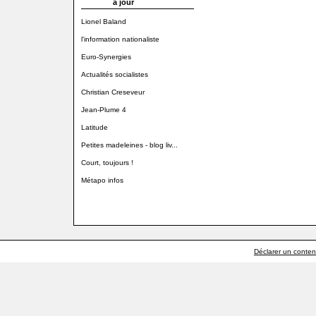
à jour
Lionel Baland
l'information nationaliste
Euro-Synergies
Actualités socialistes
Christian Creseveur
Jean-Plume 4
Latitude
Petites madeleines - blog liv...
Court, toujours !
Métapo infos
Déclarer un contenu 