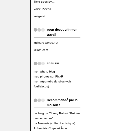
Time goes by…
Voice Pieces
zeitgeist
pour découvrir mon
travail
intimate-words.net
kl-loth.com
et aussi…
mon photo-blog
mes photos sur FlickR
mon répertoire de sites web
(del.icio.us)
Recommandé par la
maison !
Le blog de Thierry Robert "Peintre
des vacances"
La Mercerie (collectif artistique)
Arthémisia Corps et Âme