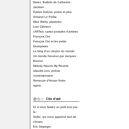
Notes. Bulletin de Catherine
Jackson
Patrick Dubost, poète et plus
Armand Le Poête
Marc Biétry, plasticien
Line Clément
cARTed, cartes postales d'artistes
François Cini
François Cini et les petits
Drutopistes
Le blog d'un citoyen du monde
Un monde heureux par Jacques
Bonnot
Melody Haunts My Reverie
sitaudis.com, poésie
contemporaine
Noniouze d'Hozan Kebo
agota
Clin d'œil
Et si vous faisiez un petit tour par
là :
Solko, qui nous apprend tant de
choses
Eric Dejaeger