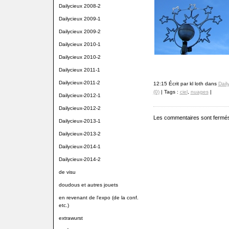
Dailycieux 2008-2
Dailycieux 2009-1
Dailycieux 2009-2
Dailycieux 2010-1
Dailycieux 2010-2
Dailycieux 2011-1
Dailycieux-2011-2
12:15 Écrit par kl loth dans
Dail
(0)
| Tags :
ciel
,
nuages
|
Dailycieux-2012-1
Dailycieux-2012-2
Les commentaires sont fermé
Dailycieux-2013-1
Dailycieux-2013-2
Dailycieux-2014-1
Dailycieux-2014-2
de visu
doudous et autres jouets
en revenant de l'expo (de la conf.
etc.)
extrawurst