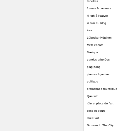
fenêtres…
formes & couleurs
kl loth à l'œuvre
la star du blog
love
Lübecker Hütchen
Metz encore
Musique
paroles arborées
ping-pong
plantes & jardins
politique
promenade touristique
Quatsch
rôle et place de l'art
sexe et genre
street art
Summer In The City