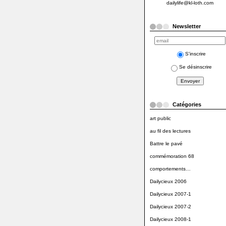
dailylife@kl-loth.com
Newsletter
S'inscrire
Se désinscrire
Catégories
art public
au fil des lectures
Battre le pavé
commémoration 68
comportements…
Dailycieux 2006
Dailycieux 2007-1
Dailycieux 2007-2
Dailycieux 2008-1