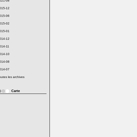
021-08
015-12
015-06
015-02
015-01
014-12
014-11
014-10
014-08
014-07
outes les archives
Carte