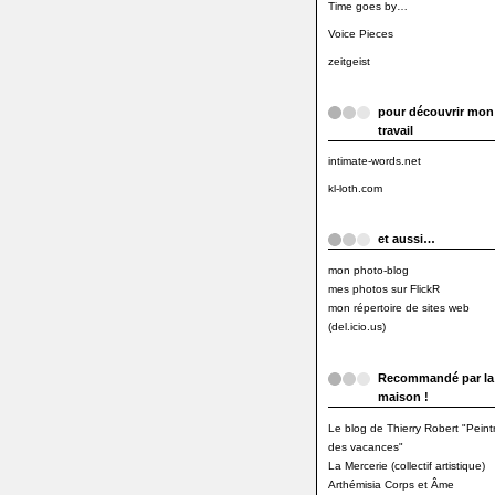
Time goes by…
Voice Pieces
zeitgeist
pour découvrir mon
travail
intimate-words.net
kl-loth.com
et aussi…
mon photo-blog
mes photos sur FlickR
mon répertoire de sites web
(del.icio.us)
Recommandé par la
maison !
Le blog de Thierry Robert "Peint
des vacances"
La Mercerie (collectif artistique)
Arthémisia Corps et Âme