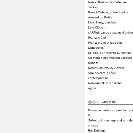
Notes. Bulletin de Catherine
Jackson
Patrick Dubost, poète et plus
Armand Le Poête
Marc Biétry, plasticien
Line Clément
cARTed, cartes postales d'artiste
François Cini
François Cini et les petits
Drutopistes
Le blog d'un citoyen du monde
Un monde heureux par Jacques
Bonnot
Melody Haunts My Reverie
sitaudis.com, poésie
contemporaine
Noniouze d'Hozan Kebo
agota
Clin d'œil
Et si vous faisiez un petit tour pa
là :
Solko, qui nous apprend tant de
choses
Eric Dejaeger