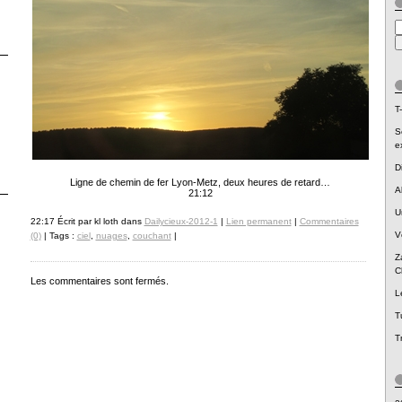
T-
S
e
D
Ligne de chemin de fer Lyon-Metz, deux heures de retard…
A
21:12
U
22:17 Écrit par kl loth dans
Dailycieux-2012-1
|
Lien permanent
|
Commentaires
V
(0)
| Tags :
ciel
,
nuages
,
couchant
|
Z
C
Les commentaires sont fermés.
L
T
T