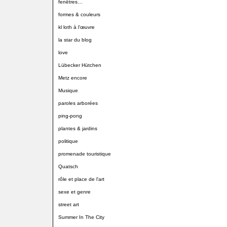
fenêtres…
formes & couleurs
kl loth à l'œuvre
la star du blog
love
Lübecker Hütchen
Metz encore
Musique
paroles arborées
ping-pong
plantes & jardins
politique
promenade touristique
Quatsch
rôle et place de l'art
sexe et genre
street art
Summer In The City