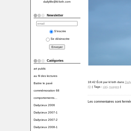
dailylife@kl-loth.com
Newsletter
S'inscrire
Se désinscrire
Catégories
art public
au fil des lectures
18:42 Écrit par kl loth dans
Dail
Battre le pavé
(0)
| Tags :
ciel
,
nuages
|
commémoration 68
comportements…
Les commentaires sont fermé
Dailycieux 2006
Dailycieux 2007-1
Dailycieux 2007-2
Dailycieux 2008-1