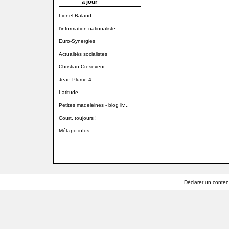
à jour
Lionel Baland
l'information nationaliste
Euro-Synergies
Actualités socialistes
Christian Creseveur
Jean-Plume 4
Latitude
Petites madeleines - blog liv...
Court, toujours !
Métapo infos
Déclarer un contenu 