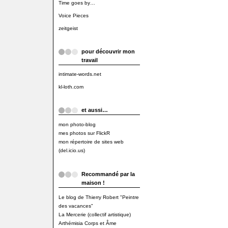
Time goes by…
Voice Pieces
zeitgeist
pour découvrir mon
travail
intimate-words.net
kl-loth.com
et aussi…
mon photo-blog
mes photos sur FlickR
mon répertoire de sites web
(del.icio.us)
Recommandé par la
maison !
Le blog de Thierry Robert "Peintre
des vacances"
La Mercerie (collectif artistique)
Arthémisia Corps et Âme