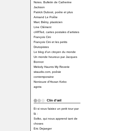
Notes. Bulletin de Catherine
Jackson
Patrick Dubost, poète et plus
Armand Le Poête
Marc Biétry, plasticien
Line Clément
cARTed, cartes postales d'artistes
François Cini
François Cini et les petits
Drutopistes
Le blog d'un citoyen du monde
Un monde heureux par Jacques
Bonnot
Melody Haunts My Reverie
sitaudis.com, poésie
contemporaine
Noniouze d'Hozan Kebo
agota
Clin d'œil
Et si vous faisiez un petit tour par
là :
Solko, qui nous apprend tant de
choses
Eric Dejaeger