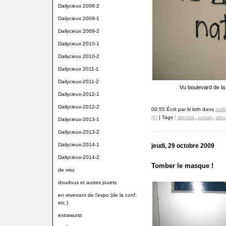
Dailycieux 2008-2
Dailycieux 2009-1
Dailycieux 2009-2
Dailycieux 2010-1
Dailycieux 2010-2
Dailycieux 2011-1
Dailycieux-2011-2
Vu boulevard de la
Dailycieux-2012-1
Dailycieux-2012-2
00:55 Écrit par kl loth dans
poli
(0)
| Tags :
identité
,
nation
,
iden
Dailycieux-2013-1
Dailycieux-2013-2
Dailycieux-2014-1
jeudi, 29 octobre 2009
Dailycieux-2014-2
Tomber le masque !
de visu
doudous et autres jouets
en revenant de l'expo (de la conf.
etc.)
extrawurst