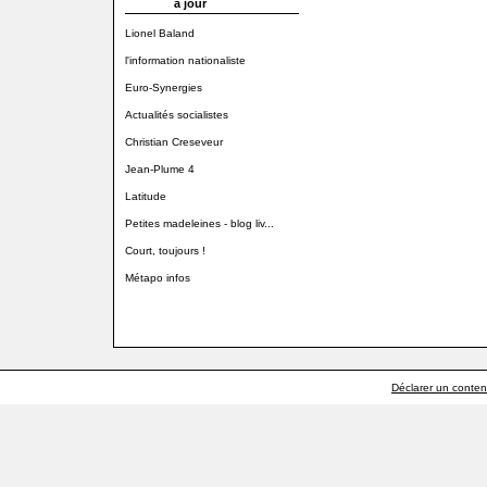
à jour
Lionel Baland
l'information nationaliste
Euro-Synergies
Actualités socialistes
Christian Creseveur
Jean-Plume 4
Latitude
Petites madeleines - blog liv...
Court, toujours !
Métapo infos
Déclarer un contenu 