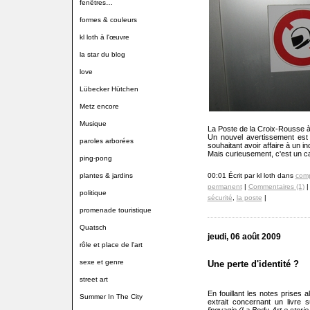
fenêtres…
formes & couleurs
kl loth à l'œuvre
la star du blog
love
Lübecker Hütchen
Metz encore
Musique
La Poste de la Croix-Rousse 
Un nouvel avertissement est ap
paroles arborées
souhaitant avoir affaire à un i
Mais curieusement, c'est un c
ping-pong
plantes & jardins
00:01 Écrit par kl loth dans
com
permanent
|
Commentaires (1)
|
politique
sécurité
,
la poste
|
promenade touristique
Quatsch
jeudi, 06 août 2009
rôle et place de l'art
sexe et genre
Une perte d'identité ?
street art
En fouillant les notes prises a
Summer In The City
extrait concernant un livre 
linguagio (La Body-Art e storie 