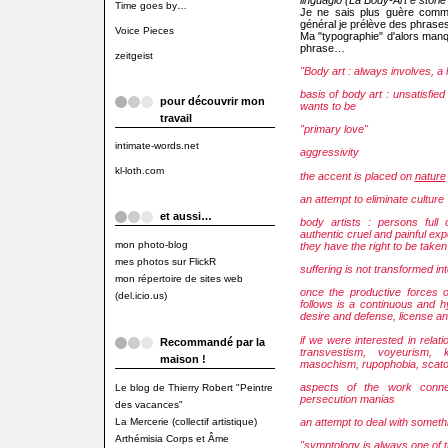
Time goes by…
Je ne sais plus guère comme
général je prélève des phrases 
Voice Pieces
Ma "typographie" d'alors man
phrase…
zeitgeist
"Body art : always involves, a l
basis of body art : unsatisfie
pour découvrir mon
wants to be
travail
"primary love"
intimate-words.net
aggressivity
kl-loth.com
the accent is placed on
nature
an attempt to eliminate culture
et aussi…
body artists : persons full
authentic cruel and painful expe
mon photo-blog
they have the right to be taken
mes photos sur FlickR
suffering is not transformed in
mon répertoire de sites web
once the productive forces 
(del.icio.us)
follows is a continuous and hy
desire and defense, license a
if we were interested in relat
Recommandé par la
transvestism, voyeurism, kl
maison !
masochism, rupophobia, scato
aspects of the work connec
Le blog de Thierry Robert "Peintre
persecution manias
des vacances"
La Mercerie (collectif artistique)
an attempt to deal with somet
Arthémisia Corps et Âme
"symptology is always one of t