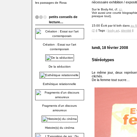
nécessaire exhibition / exposit
les passages de Rosa
Sur le Body Art, cf.
ici
.
Voir aussi une courte biograph
presque tout).
petits conseils de
lecture…
15:00 Écrit par kl loth dans
au fi
(2)
| Tags :
body art
,
identité
|
Création : Essai sur l'art
lundi, 18 février 2008
contemporain
Stéréotypes
De la séduction
Le même jour, deux représent
clichés.
De la femme tout sucre…
Esthétique relationnelle
Fragments d'un discours
amoureux
Histoire(s) du cinéma