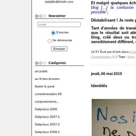
dailylife@kl-loth.com
Et malgré quelques éch
blog […] la confusion
possible"
.
Newsletter
Déstabilisant ! Je reste
Tant d'années de travai
que le résultat soit at
S'inscrire
blog, créé deux ou tr
Se désinscrire
sensiblement différent, 
14:57 Écrit par kl loth dans
kl lo
Commentaires (4)
| Tags :
blog
,
Catégories
art public
jeudi, 06 mai 2010
au fil des lectures
Identités
Battre le pavé
commémoration 68
comportements…
Dailycieux 2006
Dailycieux 2007-1
Dailycieux 2007-2
Dailycieux 2008-1