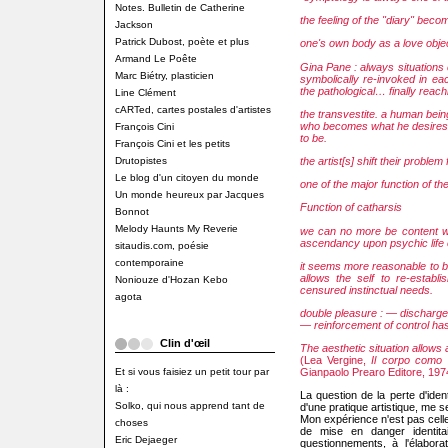
Notes. Bulletin de Catherine
the feeling of the "diary" bec
Jackson
Patrick Dubost, poète et plus
one's own body as a love obje
Armand Le Poête
Gina Pane : always situations
Marc Biétry, plasticien
symbolically re-invoked in ea
the pathological… finally reach
Line Clément
cARTed, cartes postales d'artistes
the transvestite. a human bein
who becomes what he desires t
François Cini
to be.
François Cini et les petits
Drutopistes
the artist[s] shift their problem
Le blog d'un citoyen du monde
one of the major function of the 
Un monde heureux par Jacques
Function of catharsis
Bonnot
Melody Haunts My Reverie
we can no more be content wi
ascendancy upon psychic life 
sitaudis.com, poésie
contemporaine
it seems more reasonable to be
allows the self to re-estab
Noniouze d'Hozan Kebo
censured instinctual needs.
agota
double pleasure : — discharge
— reinforcement of control has
Clin d'œil
The aesthetic situation allows 
(Lea Vergine,
Il corpo como l
Et si vous faisiez un petit tour par
Gianpaolo Prearo Editore, 197
là :
La question de la perte d'iden
Solko, qui nous apprend tant de
d'une pratique artistique, me s
Mon expérience n'est pas celle
choses
de mise en danger identitai
Eric Dejaeger
questionnements, à l'élabora