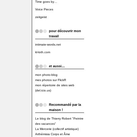
Time goes by…
Voice Pieces
zeitgeist
pour découvrir mon
travail
intimate-words.net
kl-loth.com
et aussi…
mon photo-blog
mes photos sur FlickR
mon répertoire de sites web
(del.icio.us)
Recommandé par la
maison !
Le blog de Thierry Robert "Peintre
des vacances"
La Mercerie (collectif artistique)
Arthémisia Corps et Âme