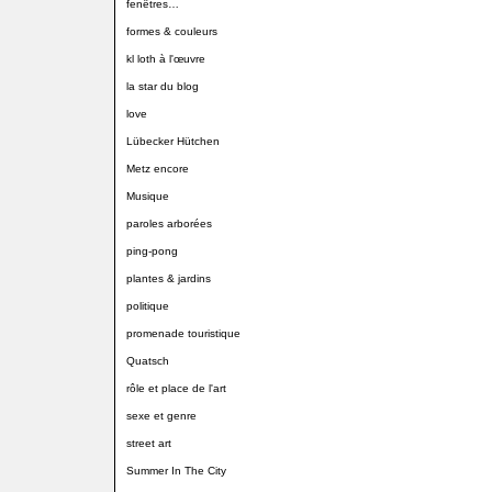
fenêtres…
formes & couleurs
kl loth à l'œuvre
la star du blog
love
Lübecker Hütchen
Metz encore
Musique
paroles arborées
ping-pong
plantes & jardins
politique
promenade touristique
Quatsch
rôle et place de l'art
sexe et genre
street art
Summer In The City