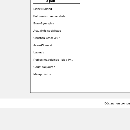
à jour
Lionel Baland
l'information nationaliste
Euro-Synergies
Actualités socialistes
Christian Creseveur
Jean-Plume 4
Latitude
Petites madeleines - blog liv...
Court, toujours !
Métapo infos
Déclarer un contenu 