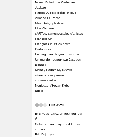
Notes. Bulletin de Catherine
Jackson
Patrick Dubost, poète et plus
Armand Le Poête
Marc Biétry, plasticien
Line Clément
cARTed, cartes postales d'artistes
François Cini
François Cini et les petits
Drutopistes
Le blog d'un citoyen du monde
Un monde heureux par Jacques
Bonnot
Melody Haunts My Reverie
sitaudis.com, poésie
contemporaine
Noniouze d'Hozan Kebo
agota
Clin d'œil
Et si vous faisiez un petit tour par
là :
Solko, qui nous apprend tant de
choses
Eric Dejaeger