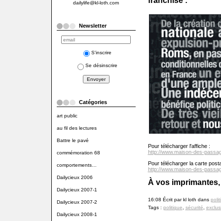
franchise :
dailylife@kl-loth.com
Newsletter
S'inscrire
Se désinscrire
Catégories
art public
au fil des lectures
Battre le pavé
Pour télécharger l'affiche :
http://www.maison-des-passage
commémoration 68
Pour télécharger la carte posta
comportements…
http://www.maison-des-passage
Dailycieux 2006
À vos imprimantes, c
Dailycieux 2007-1
16:08 Écrit par kl loth dans
poli
Dailycieux 2007-2
Tags :
politique
,
sécurité
,
exclus
Dailycieux 2008-1