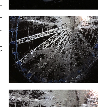
du
on