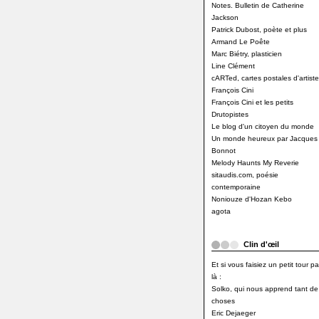
Notes. Bulletin de Catherine
Jackson
Patrick Dubost, poète et plus
Armand Le Poête
Marc Biétry, plasticien
Line Clément
cARTed, cartes postales d'artiste
François Cini
François Cini et les petits
Drutopistes
Le blog d'un citoyen du monde
Un monde heureux par Jacques
Bonnot
Melody Haunts My Reverie
sitaudis.com, poésie
contemporaine
Noniouze d'Hozan Kebo
agota
Clin d'œil
Et si vous faisiez un petit tour pa
là :
Solko, qui nous apprend tant de
choses
Eric Dejaeger