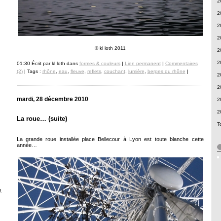
2
2
2
2
© kl loth 2011
2
2
01:30 Écrit par kl loth dans
formes & couleurs
|
Lien permanent
|
Commentaires
(2)
| Tags :
rhône
,
eau
,
fleuve
,
reflets
,
couchant
,
lumière
,
berges du rhône
|
2
2
mardi, 28 décembre 2010
2
2
La roue… (suite)
T
La grande roue installée place Bellecour à Lyon est toute blanche cette
année…
.