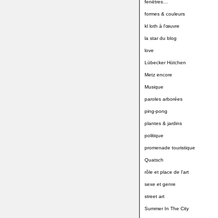
fenêtres…
formes & couleurs
kl loth à l'œuvre
la star du blog
love
Lübecker Hütchen
Metz encore
Musique
paroles arborées
ping-pong
plantes & jardins
politique
promenade touristique
Quatsch
rôle et place de l'art
sexe et genre
street art
Summer In The City