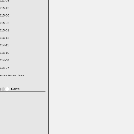
021-08
015-12
015-06
015-02
015-01
014-12
014-11
014-10
014-08
014-07
outes les archives
Carte