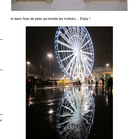
et dans l'eau de pluie qui inonde les trottoirs… Enjoy !
re