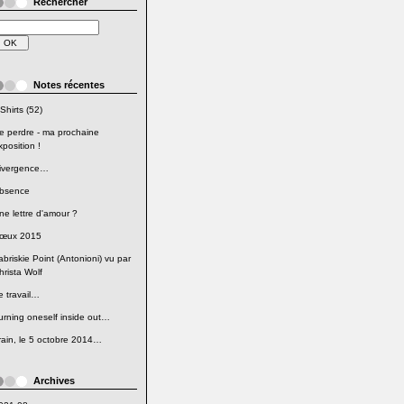
Rechercher
Notes récentes
Shirts (52)
e perdre - ma prochaine
xposition !
ivergence…
bsence
ne lettre d'amour ?
œux 2015
abriskie Point (Antonioni) vu par
hrista Wolf
e travail…
urning oneself inside out…
rain, le 5 octobre 2014…
Archives