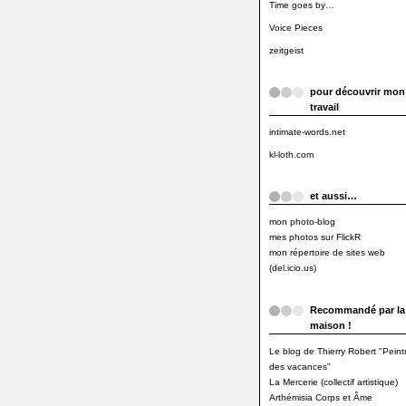
Time goes by…
Voice Pieces
zeitgeist
pour découvrir mon
travail
intimate-words.net
kl-loth.com
et aussi…
mon photo-blog
mes photos sur FlickR
mon répertoire de sites web
(del.icio.us)
Recommandé par la
maison !
Le blog de Thierry Robert "Peint
des vacances"
La Mercerie (collectif artistique)
Arthémisia Corps et Âme