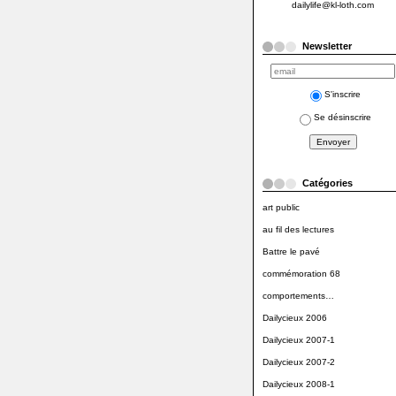
dailylife@kl-loth.com
Newsletter
S'inscrire
Se désinscrire
Catégories
art public
au fil des lectures
Battre le pavé
commémoration 68
comportements…
Dailycieux 2006
Dailycieux 2007-1
Dailycieux 2007-2
Dailycieux 2008-1