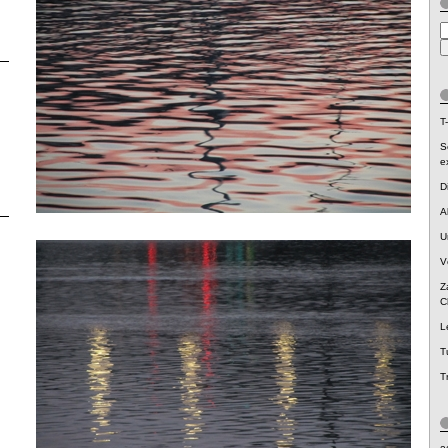
T-
S
e
D
A
U
V
Z
C
L
T
T