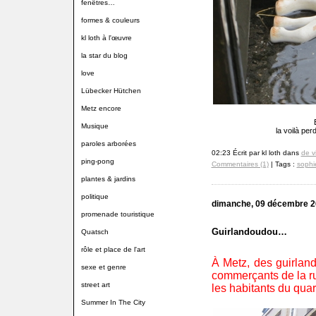
fenêtres…
formes & couleurs
kl loth à l'œuvre
la star du blog
love
Lübecker Hütchen
Metz encore
Musique
la voilà pe
paroles arborées
02:23 Écrit par kl loth dans
de v
ping-pong
Commentaires (1)
| Tags :
sophie
plantes & jardins
politique
dimanche, 09 décembre 
promenade touristique
Guirlandoudou…
Quatsch
rôle et place de l'art
À Metz, des guirland
sexe et genre
commerçants de la ru
street art
les habitants du quart
Summer In The City