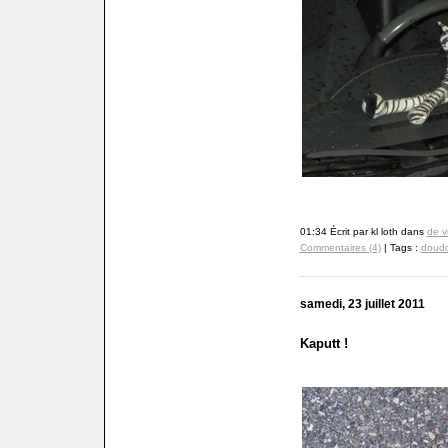
01:34 Écrit par kl loth dans
de v
Commentaires (4)
| Tags :
doud
samedi, 23 juillet 2011
Kaputt !