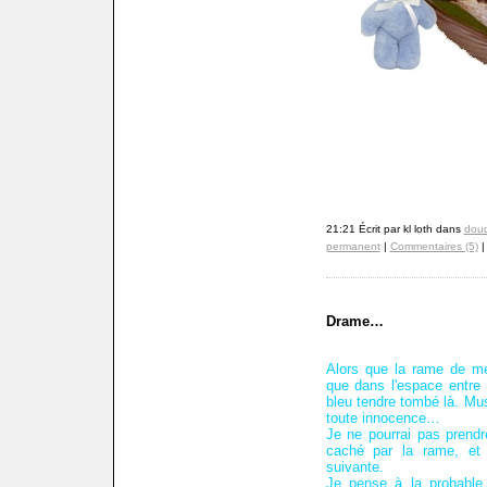
21:21 Écrit par kl loth dans
doud
permanent
|
Commentaires (5)
Drame…
Alors que la rame de mé
que dans l'espace entre 
bleu tendre tombé là. Mus
toute innocence…
Je ne pourrai pas prendr
caché par la rame, et j
suivante.
Je pense à la probable 