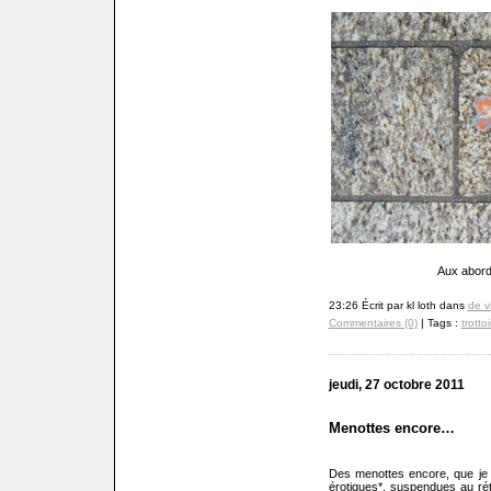
Aux abord
23:26 Écrit par kl loth dans
de v
Commentaires (0)
| Tags :
trottoi
jeudi, 27 octobre 2011
Menottes encore…
Des menottes encore, que je 
érotiques*, suspendues au rétr