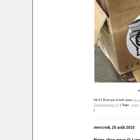
p
09:27 Écrit par kl loth dans
de v
Commentaires (2)
| Tags :
chat
,
|
mercredi, 25 août 2010
Nains chez nous (à Lyon