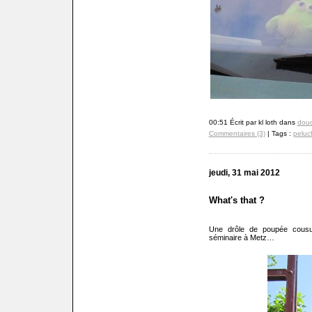
00:51 Écrit par kl loth dans
doud
Commentaires (3)
| Tags :
peluc
jeudi, 31 mai 2012
What's that ?
Une drôle de poupée cousue 
séminaire à Metz…