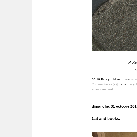
Proté
p
00:16 Écrit par kl loth dans
de v
Commentaires (2)
| Tags :
recyc
environnement
|
dimanche, 31 octobre 201
Cat and books.