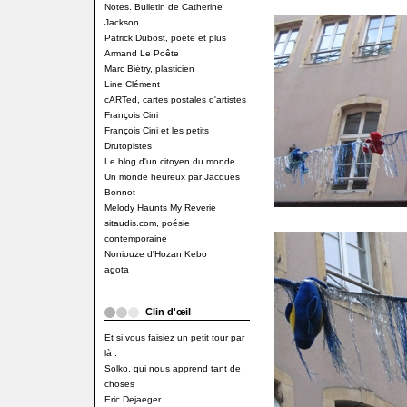
Notes. Bulletin de Catherine
Jackson
Patrick Dubost, poète et plus
Armand Le Poête
Marc Biétry, plasticien
Line Clément
cARTed, cartes postales d'artistes
François Cini
François Cini et les petits
Drutopistes
Le blog d'un citoyen du monde
Un monde heureux par Jacques
Bonnot
Melody Haunts My Reverie
sitaudis.com, poésie
contemporaine
Noniouze d'Hozan Kebo
agota
Clin d'œil
Et si vous faisiez un petit tour par
là :
Solko, qui nous apprend tant de
choses
Eric Dejaeger