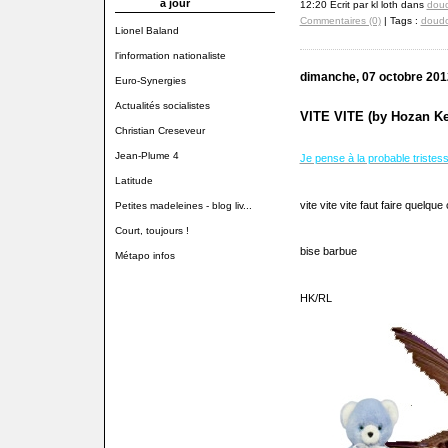
à jour
12:20 Écrit par kl loth dans
doud
Commentaires (0)
| Tags :
doud
Lionel Baland
l'information nationaliste
dimanche, 07 octobre 201
Euro-Synergies
Actualités socialistes
VITE VITE (by Hozan K
Christian Creseveur
Jean-Plume 4
Je pense à la probable tristes
Latitude
vite vite vite faut faire quelqu
Petites madeleines - blog liv...
Court, toujours !
bise barbue
Métapo infos
HK/RL