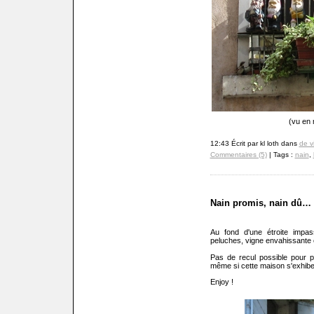
(vu en 
12:43 Écrit par kl loth dans
de v
Commentaires (5)
| Tags :
nain
,
Nain promis, nain dû…
Au fond d'une étroite impa
peluches, vigne envahissante e
Pas de recul possible pour p
même si cette maison s'exhibe
Enjoy !