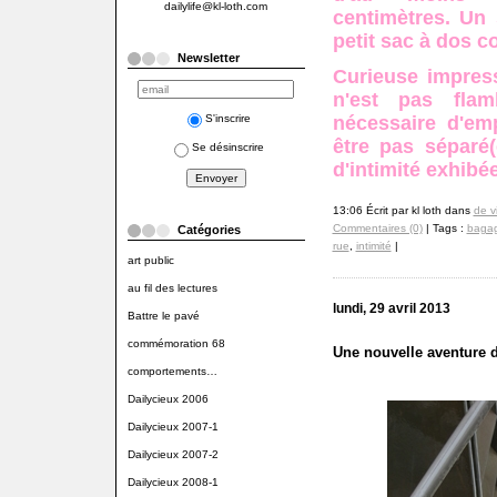
dailylife@kl-loth.com
centimètres. Un 
petit sac à dos c
Newsletter
Curieuse impres
n'est pas flam
S'inscrire
nécessaire d'em
être pas séparé
Se désinscrire
d'intimité exhibé
13:06 Écrit par kl loth dans
de v
Commentaires (0)
| Tags :
baga
Catégories
rue
,
intimité
|
art public
au fil des lectures
lundi, 29 avril 2013
Battre le pavé
commémoration 68
Une nouvelle aventure 
comportements…
Dailycieux 2006
Dailycieux 2007-1
Dailycieux 2007-2
Dailycieux 2008-1