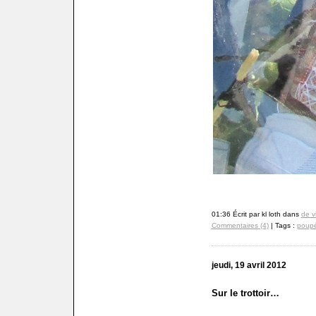
01:36 Écrit par kl loth dans
de v
Commentaires (4)
| Tags :
poup
jeudi, 19 avril 2012
Sur le trottoir…