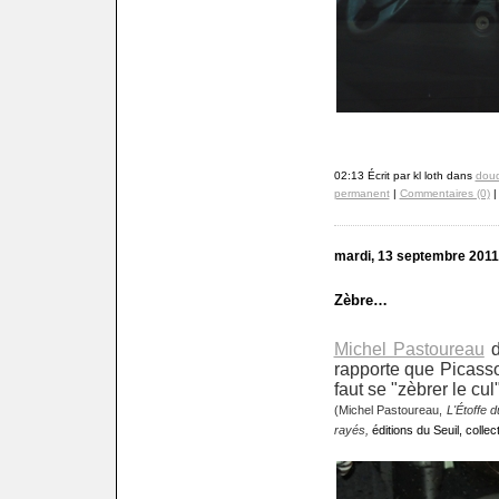
02:13 Écrit par kl loth dans
doud
permanent
|
Commentaires (0)
mardi, 13 septembre 2011
Zèbre…
Michel Pastoureau
d
rapporte que Picasso 
faut se "zèbrer le cu
(Michel Pastoureau,
L'Étoffe 
rayés,
éditions du Seuil, colle