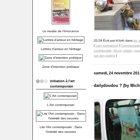
Le musée de l'Innocence
20:29 Écrit par kl loth dans
de v
|
Lien permanent
|
Commentaire
Lettres d'amour en héritage
commerciale
,
décor
,
urbain
,
nou
rue des jardins
|
Zone d'intention poétique
samedi, 24 novembre 201
initiation à l'art
dailydoudou ? (by Mich
contemporain
L'Art contemporain
Lire l'Art contemporain : Dans
l'intimité des oeuvres