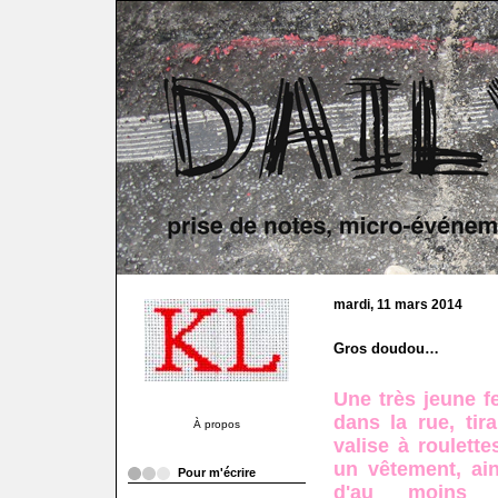
mardi, 11 mars 2014
Gros doudou…
Une très jeune f
dans la rue, tir
À propos
valise à roulett
un vêtement, ai
Pour m'écrire
d'au moins 