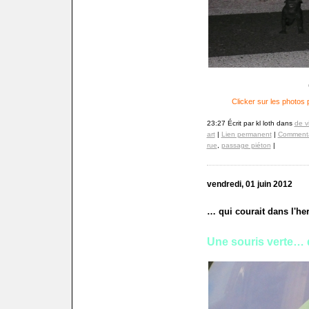
Clicker sur les photos 
23:27 Écrit par kl loth dans
de v
art
|
Lien permanent
|
Commenta
rue
,
passage piéton
|
vendredi, 01 juin 2012
… qui courait dans l'he
Une souris verte…