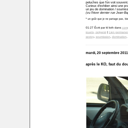
peluches que l'on voit souvent
Curieux d'exhiber ainsi une p
un jeu de domination / soumis
(vu l'hiver dernier rue Jean-Ba
* un goût que je ne partage pas, bi
01:27 Écrit par kl loth dans
com
jouets
,
zeitgeist
|
Lien permane
sextoy
,
soumission
,
domination
mardi, 20 septembre 2011
après le KO, faut du do