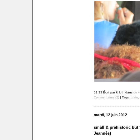
01:33 Écrit par kl loth dans
de v
Commentaires (2)
| Tags :
train
,
mardi, 12 juin 2012
small & prehistoric but 
Jeannès)