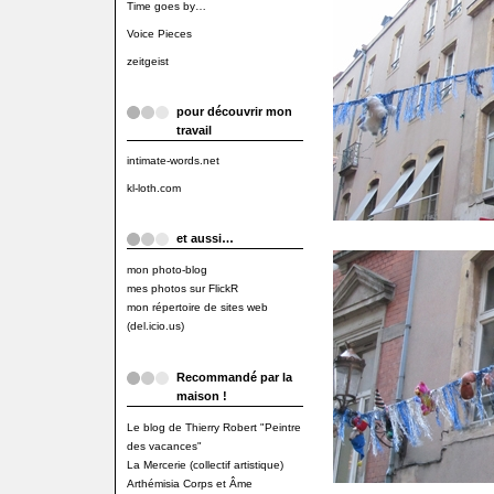
Time goes by…
Voice Pieces
zeitgeist
pour découvrir mon
travail
intimate-words.net
kl-loth.com
et aussi…
mon photo-blog
mes photos sur FlickR
mon répertoire de sites web
(del.icio.us)
Recommandé par la
maison !
Le blog de Thierry Robert "Peintre
des vacances"
La Mercerie (collectif artistique)
Arthémisia Corps et Âme