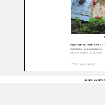
ph
01:50 Écrit par kl loth dans
de v
permanent
|
Commentaires (6)
|
sorcière
,
plantes
,
art singulier
|
1
2
3
4
Page suivante
Déclarer un contenu 