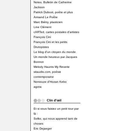
Notes. Bulletin de Catherine
Jackson
Patrick Dubost, poète et plus
Armand Le Poête
Marc Biétry, plasticien
Line Clément
cARTed, cartes postales d'artistes
François Cini
François Cini et les petits
Drutopistes
Le blog d'un citoyen du monde
Un monde heureux par Jacques
Bonnot
Melody Haunts My Reverie
sitaudis.com, poésie
contemporaine
Noniouze d'Hozan Kebo
agota
Clin d'œil
Et si vous faisiez un petit tour par
là :
Solko, qui nous apprend tant de
choses
Eric Dejaeger