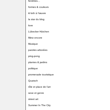
fenêtres…
formes & couleurs
kl loth à l'œuvre
la star du blog
love
Lübecker Hütchen
Metz encore
Musique
paroles arborées
ping-pong
plantes & jardins
politique
promenade touristique
Quatsch
rôle et place de l'art
sexe et genre
street art
Summer In The City