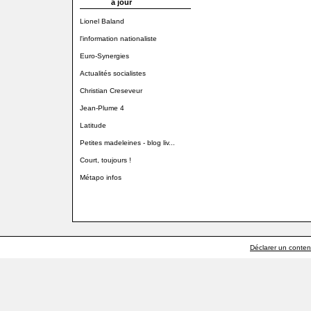
à jour
Lionel Baland
l'information nationaliste
Euro-Synergies
Actualités socialistes
Christian Creseveur
Jean-Plume 4
Latitude
Petites madeleines - blog liv...
Court, toujours !
Métapo infos
Déclarer un contenu 