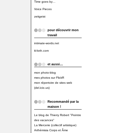
Time goes by…
Voice Pieces
zeitgeist
pour découvrir mon
travail
intimate-words.net
kl-loth.com
et aussi…
mon photo-blog
mes photos sur FlickR
mon répertoire de sites web
(del.icio.us)
Recommandé par la
maison !
Le blog de Thierry Robert "Peintre
des vacances"
La Mercerie (collectif artistique)
Arthémisia Corps et Âme