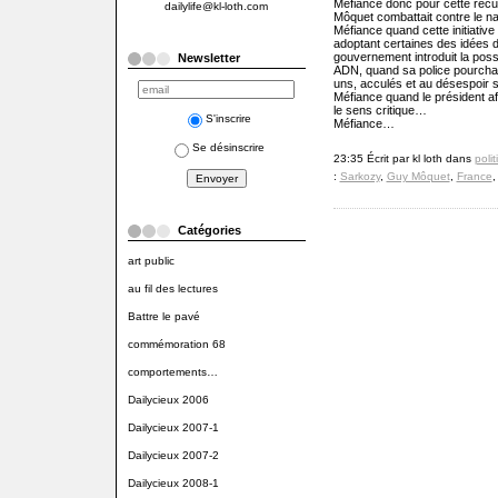
Méfiance donc pour cette récup
dailylife@kl-loth.com
Môquet combattait contre le naz
Méfiance quand cette initiative 
adoptant certaines des idées 
gouvernement introduit la possi
Newsletter
ADN, quand sa police pourchas
uns, acculés et au désespoir s
Méfiance quand le président aff
le sens critique…
S'inscrire
Méfiance…
Se désinscrire
23:35 Écrit par kl loth dans
poli
:
Sarkozy
,
Guy Môquet
,
France
Catégories
art public
au fil des lectures
Battre le pavé
commémoration 68
comportements…
Dailycieux 2006
Dailycieux 2007-1
Dailycieux 2007-2
Dailycieux 2008-1