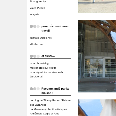
Time goes by…
Voice Pieces
zeitgeist
pour découvrir mon
travail
intimate-words.net
kl-loth.com
et aussi…
mon photo-blog
mes photos sur FlickR
mon répertoire de sites web
(del.icio.us)
Recommandé par la
maison !
Le blog de Thierry Robert "Peintre
des vacances"
La Mercerie (collectif artistique)
Arthémisia Corps et Âme