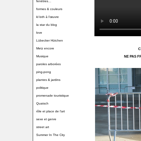
fenêtres…
formes & couleurs
kl loth à l'œuvre
la star du blog
love
Lübecker Hütchen
Metz encore
C
Musique
NE PAS F
paroles arborées
ping-pong
plantes & jardins
politique
promenade touristique
Quatsch
rôle et place de l'art
sexe et genre
street art
Summer In The City