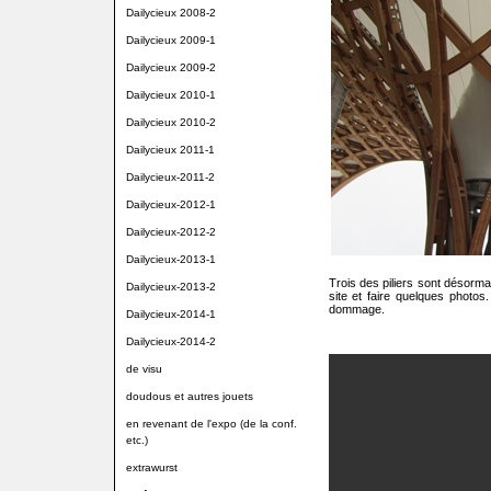
Dailycieux 2008-2
Dailycieux 2009-1
Dailycieux 2009-2
Dailycieux 2010-1
Dailycieux 2010-2
Dailycieux 2011-1
Dailycieux-2011-2
Dailycieux-2012-1
Dailycieux-2012-2
Dailycieux-2013-1
Trois des piliers sont désorm
Dailycieux-2013-2
site et faire quelques photos.
dommage.
Dailycieux-2014-1
Dailycieux-2014-2
de visu
doudous et autres jouets
en revenant de l'expo (de la conf.
etc.)
extrawurst