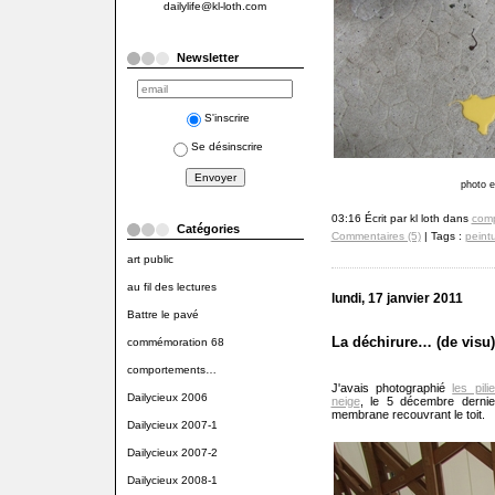
dailylife@kl-loth.com
Newsletter
S'inscrire
Se désinscrire
photo e
03:16 Écrit par kl loth dans
com
Catégories
Commentaires (5)
| Tags :
peint
art public
au fil des lectures
lundi, 17 janvier 2011
Battre le pavé
La déchirure… (de visu)
commémoration 68
comportements…
J'avais photographié
les pil
Dailycieux 2006
neige
, le 5 décembre dernie
membrane recouvrant le toit.
Dailycieux 2007-1
Dailycieux 2007-2
Dailycieux 2008-1