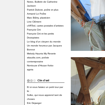
Notes. Bulletin de Catherine
Jackson
Patrick Dubost, poète et plus
Armand Le Poête
Marc Biétry, plasticien
Line Clément
cARTed, cartes postales d'artistes
François Cini
François Cini et les petits
Drutopistes
Le blog d'un citoyen du monde
Un monde heureux par Jacques
Bonnot
Melody Haunts My Reverie
sitaudis.com, poésie
contemporaine
Noniouze d'Hozan Kebo
agota
Clin d'œil
Et si vous faisiez un petit tour par
là :
Solko, qui nous apprend tant de
choses
Eric Dejaeger