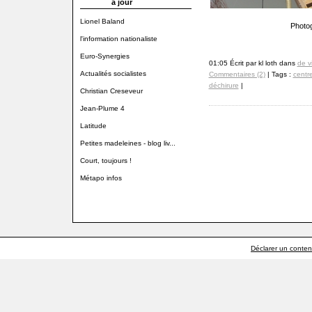
à jour
Lionel Baland
Photog
l'information nationaliste
Euro-Synergies
01:05 Écrit par kl loth dans
de v
Actualités socialistes
Commentaires (2)
| Tags :
centr
déchirure
|
Christian Creseveur
Jean-Plume 4
Latitude
Petites madeleines - blog liv...
Court, toujours !
Métapo infos
Déclarer un contenu 