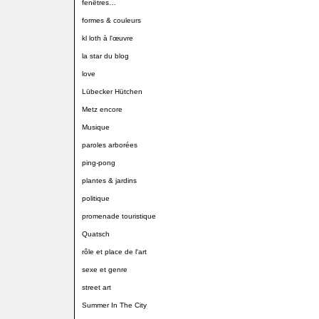
fenêtres…
formes & couleurs
kl loth à l'œuvre
la star du blog
love
Lübecker Hütchen
Metz encore
Musique
paroles arborées
ping-pong
plantes & jardins
politique
promenade touristique
Quatsch
rôle et place de l'art
sexe et genre
street art
Summer In The City