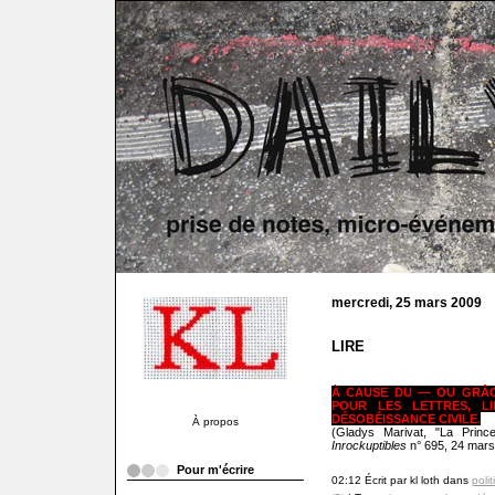
mercredi, 25 mars 2009
LIRE
À CAUSE DU — OU GRÂC
POUR LES LETTRES, L
DÉSOBÉISSANCE CIVILE.
À propos
(Gladys Marivat, "La Princ
Inrockuptibles
n° 695, 24 mars
Pour m'écrire
02:12 Écrit par kl loth dans
poli