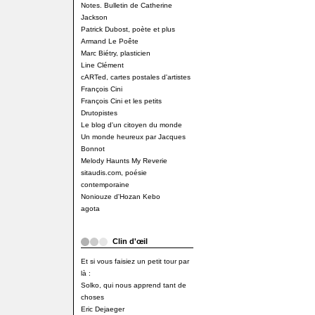
Notes. Bulletin de Catherine
Jackson
Patrick Dubost, poète et plus
Armand Le Poête
Marc Biétry, plasticien
Line Clément
cARTed, cartes postales d'artistes
François Cini
François Cini et les petits
Drutopistes
Le blog d'un citoyen du monde
Un monde heureux par Jacques
Bonnot
Melody Haunts My Reverie
sitaudis.com, poésie
contemporaine
Noniouze d'Hozan Kebo
agota
Clin d'œil
Et si vous faisiez un petit tour par
là :
Solko, qui nous apprend tant de
choses
Eric Dejaeger