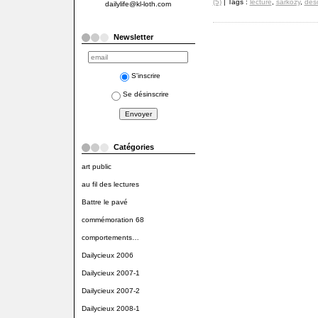
(5)
| Tags :
lecture
,
sarkozy
,
déso
dailylife@kl-loth.com
Newsletter
S'inscrire
Se désinscrire
Catégories
art public
au fil des lectures
Battre le pavé
commémoration 68
comportements…
Dailycieux 2006
Dailycieux 2007-1
Dailycieux 2007-2
Dailycieux 2008-1