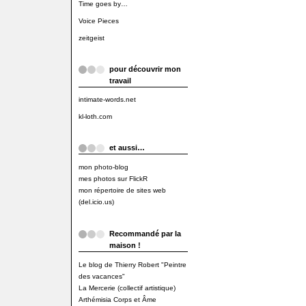
Time goes by…
Voice Pieces
zeitgeist
pour découvrir mon
travail
intimate-words.net
kl-loth.com
et aussi…
mon photo-blog
mes photos sur FlickR
mon répertoire de sites web
(del.icio.us)
Recommandé par la
maison !
Le blog de Thierry Robert "Peintre
des vacances"
La Mercerie (collectif artistique)
Arthémisia Corps et Âme