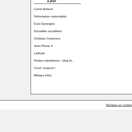
à jour
Lionel Baland
l'information nationaliste
Euro-Synergies
Actualités socialistes
Christian Creseveur
Jean-Plume 4
Latitude
Petites madeleines - blog liv...
Court, toujours !
Métapo infos
Déclarer un contenu 