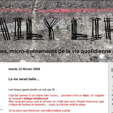
mardi, 12 février 2008
La vie serait belle…
Les beaux gants portés ce soir par M…
Cela fait penser à un artiste bien connu… pourtant c'est un
faux
, un vulgaire
et choquant
pillage intellectuel
.
Bien qu'ayant perçu que la phrase ne collait pas avec l'esprit beaucoup plus
critique de l'artiste en question… oups, je n'ai pas évité le piège.
Je ne peux que dénoncer une telle pratique cupide.