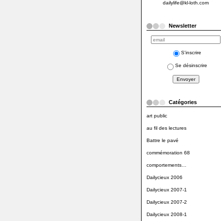
dailylife@kl-loth.com
Newsletter
S'inscrire
Se désinscrire
Catégories
art public
au fil des lectures
Battre le pavé
commémoration 68
comportements…
Dailycieux 2006
Dailycieux 2007-1
Dailycieux 2007-2
Dailycieux 2008-1