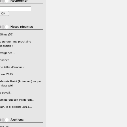
Rechercher
Notes récentes
Shirts (52)
e perdre - ma prochaine
xposition !
ivergence…
bsence
ne lettre d'amour ?
œux 2015
abriskie Point (Antonioni) vu par
hrista Wolf
e travail…
urning oneself inside out…
rain, le 5 octobre 2014…
Archives