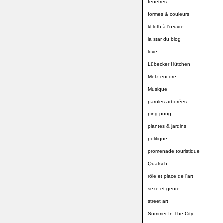
fenêtres…
formes & couleurs
kl loth à l'œuvre
la star du blog
love
Lübecker Hütchen
Metz encore
Musique
paroles arborées
ping-pong
plantes & jardins
politique
promenade touristique
Quatsch
rôle et place de l'art
sexe et genre
street art
Summer In The City