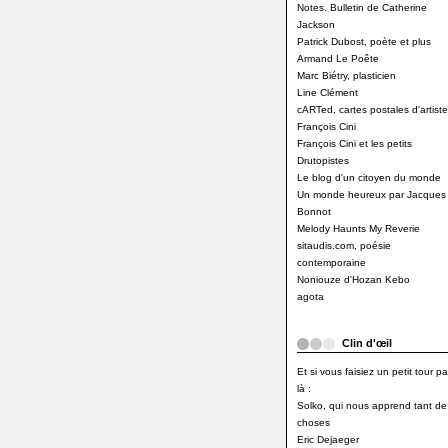
Notes. Bulletin de Catherine
Jackson
Patrick Dubost, poète et plus
Armand Le Poête
Marc Biétry, plasticien
Line Clément
cARTed, cartes postales d'artiste
François Cini
François Cini et les petits
Drutopistes
Le blog d'un citoyen du monde
Un monde heureux par Jacques
Bonnot
Melody Haunts My Reverie
sitaudis.com, poésie
contemporaine
Noniouze d'Hozan Kebo
agota
Clin d'œil
Et si vous faisiez un petit tour pa
là :
Solko, qui nous apprend tant de
choses
Eric Dejaeger