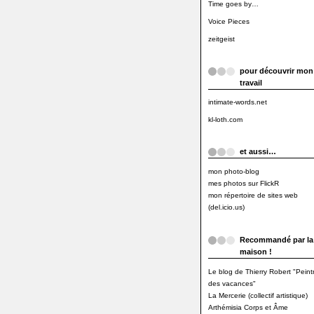
Time goes by…
Voice Pieces
zeitgeist
pour découvrir mon
travail
intimate-words.net
kl-loth.com
et aussi…
mon photo-blog
mes photos sur FlickR
mon répertoire de sites web
(del.icio.us)
Recommandé par la
maison !
Le blog de Thierry Robert "Peint
des vacances"
La Mercerie (collectif artistique)
Arthémisia Corps et Âme