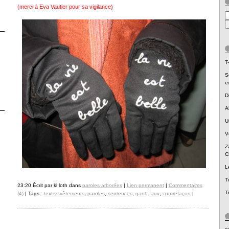
(merci à Eva Vautier pour sa vigilance)
T-
S
e
D
A
U
V
Z
C
L
T
23:20 Écrit par kl loth dans
paroles arborées
|
Lien permanent
|
Commentaires
T
(4)
| Tags :
textes vêtements
,
paroles
,
sentences
,
gant
,
faux
,
contrefaçon
|