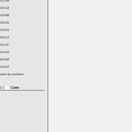
021-08
015-12
015-06
015-02
015-01
014-12
014-11
014-10
014-08
014-07
outes les archives
Carte