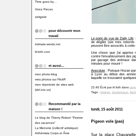
Time goes by…
Voice Pieces
zeitgeist
pour découvrir mon
travail
Le point de vue de Daily Life
:
de dégâts (aïe mes rebords 
intimate-words.net
peuvent être associés à cette 
kl-loth.com
Une chose que j'ai apprise r
contre l'envahissement des pig
par gazage des animaux dans
minutes pour mourir !
et aussi…
Anecdote
: Puisque Hozan parle
à Lyon au début des années
mon photo-blog
laquelle se trouvaient quelque
mes photos sur FlickR
mon répertoire de sites web
22:40 Écrit par kl loth dans
ping
(del.icio.us)
Tags :
pigeon
,
tourtereaux
,
fien
Recommandé par la
maison !
lundi, 15 août 2011
Le blog de Thierry Robert "Peintre
Pigeon vole (pas)
des vacances"
La Mercerie (collectif artistique)
Arthémisia Corps et Âme
Sur la place Chavanelle