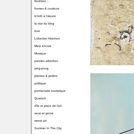
fenêtres…
formes & couleurs
kl loth à l'œuvre
la star du blog
love
Lübecker Hütchen
Metz encore
Musique
paroles arborées
ping-pong
plantes & jardins
politique
promenade touristique
Quatsch
rôle et place de l'art
sexe et genre
street art
Summer In The City