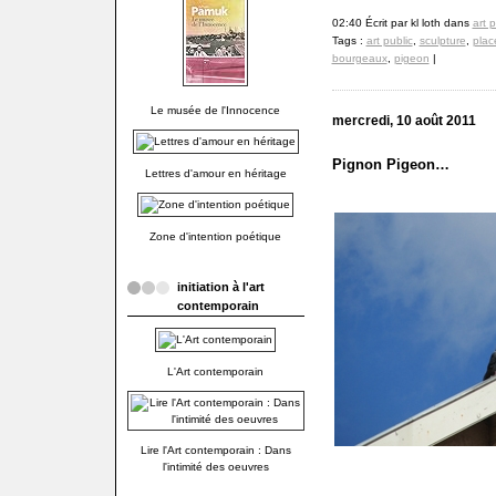
02:40 Écrit par kl loth dans
art p
Tags :
art public
,
sculpture
,
plac
bourgeaux
,
pigeon
|
Le musée de l'Innocence
mercredi, 10 août 2011
Pignon Pigeon…
Lettres d'amour en héritage
Zone d'intention poétique
initiation à l'art
contemporain
L'Art contemporain
Lire l'Art contemporain : Dans
l'intimité des oeuvres