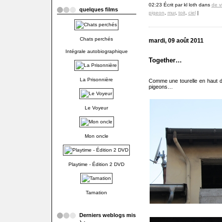
02:23 Écrit par kl loth dans
de v
quelques films
pigeon
,
mur
,
toit
,
ciel
|
Chats perchés
mardi, 09 août 2011
Intégrale autobiographique
Together…
La Prisonnière
Comme une tourelle en haut 
pigeons…
Le Voyeur
Mon oncle
Playtime - Édition 2 DVD
Tarnation
Derniers weblogs mis