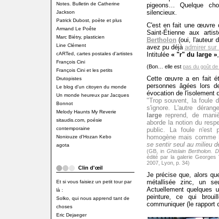
Notes. Bulletin de Catherine
pigeons… Quelque cho
silencieux.
Jackson
Patrick Dubost, poète et plus
C'est en fait une œuvre 
Armand Le Poête
Saint-Étienne aux arti
Marc Biétry, plasticien
Bertholon
(oui, l'auteur 
Line Clément
avez pu déjà
admirer sur 
cARTed, cartes postales d'artistes
Intitulée
« "r" du large »
François Cini
(Bon… elle est
pas du goût de
François Cini et les petits
Cette œuvre a en fait é
Drutopistes
personnes âgées lors de
Le blog d'un citoyen du monde
évocation de l'isolement d
Un monde heureux par Jacques
"Trop souvent, la foule d
Bonnot
s'ignore. L'autre déran
Melody Haunts My Reverie
large
reprend, de manièr
sitaudis.com, poésie
aborde la notion du resp
contemporaine
public. La foule n'est
homogène mais comme la
Noniouze d'Hozan Kebo
se sentir seul au milieu d
agota
(GB, in
Ghislain Bertholon.
édité par la galerie Georges
2007, Lyon, p. 34)
Clin d'œil
Je précise que, alors qu
métallisée zinc, un se
Et si vous faisiez un petit tour par
Actuellement quelques u
là :
peinture, ce qui brouil
Solko, qui nous apprend tant de
communiquer (le rapport de
choses
Eric Dejaeger