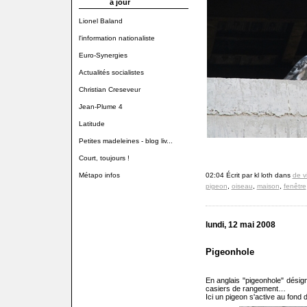
à jour
Lionel Baland
l'information nationaliste
Euro-Synergies
Actualités socialistes
Christian Creseveur
Jean-Plume 4
Latitude
Petites madeleines - blog liv...
Court, toujours !
Métapo infos
02:04 Écrit par kl loth dans
de v
pigeon
,
oiseau
,
maison
,
fenêtre
lundi, 12 mai 2008
Pigeonhole
En anglais "pigeonhole" désign
casiers de rangement…
Ici un pigeon s'active au fond 