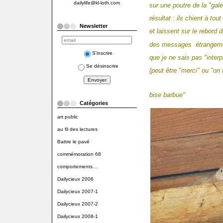
dailylife@kl-loth.com
sur une poutre de la "gale
résultat : ils chient à tout
Newsletter
et laissent sur le rebord d
des messages étrangemen
S'inscrire
que je ne sais pas "interp
Se désinscrire
(peut être "merci" ou "on 
bise barbue"
Catégories
art public
au fil des lectures
Battre le pavé
commémoration 68
comportements…
Dailycieux 2006
Dailycieux 2007-1
Dailycieux 2007-2
Dailycieux 2008-1