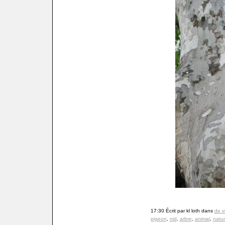
17:30 Écrit par kl loth dans
de v
pigeon
,
nid
,
arbre
,
animal
,
natu