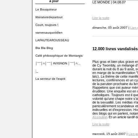
à jour
LE MONDE | 04.08.07
Le Bouquineur
litteraturedepartout
Lire la suite
Court, toujours !
dimanche, 05 août 2007 |
Lien
vanvesauquotidien
LAFAUTEAROUSSEAU
Bla Bla Blog
12.000 livres vandalisés
Café philosophique de Montargis
Plus gras et bien plus grave e
│ˉˉˉˉ│∩│ˉˉˉˉ│ AVIGNON │ˉˉˉˉ│∩...
de Cy Twombly, un mélange d'h
durant la nuit du 8 au 9 août, 
;_
en marge de la manifestation "
laïc). La thème de cette manife
La senteur de l'esprit
lectures, conférences et un cy
de la parution prochaine du liv
Rappelons que cet auteur mène
érudition. Une enquête est en c
catholiques. Toujours est-il que
volonté qu'une chape noire s'aba
de la sexualité. Les médias n'a
particulièrement scandaleux et 
indivuelles et d'expression. Ho
des blogs qui en parlent, not
Assouline
. Et un article tardif
Lire la suite
mercredi, 15 août 2007 |
Lien p