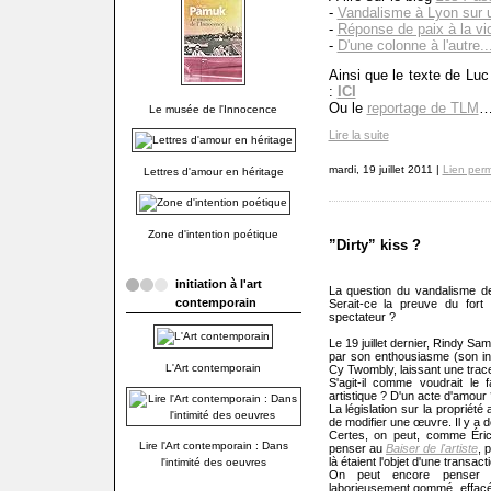
-
Vandalisme à Lyon sur u
-
Réponse de paix à la vio
-
D'une colonne à l'autre..
Ainsi que le texte de Luc
:
ICI
Ou le
reportage de TLM
Le musée de l'Innocence
Lire la suite
mardi, 19 juillet 2011 |
Lien per
Lettres d'amour en héritage
Zone d'intention poétique
”Dirty” kiss ?
initiation à l'art
La question du vandalisme de
contemporain
Serait-ce la preuve du fort 
spectateur ?
Le 19 juillet dernier, Rindy S
par son enthousiasme (son in
L'Art contemporain
Cy Twombly, laissant une trac
S'agit-il comme voudrait le 
artistique ? D'un acte d'amour 
La législation sur la propriété ar
de modifier une œuvre. Il y a 
Certes, on peut, comme Éric
Lire l'Art contemporain : Dans
penser au
Baiser de l'artiste
, 
là étaient l'objet d'une transa
l'intimité des oeuvres
On peut encore pense
laborieusement gommé, effacé