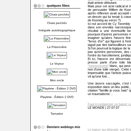
était artiste débutant.
quelques films
Mais pour cet acte radical et 
de persuader Willem de Kooni
après réflexion avait accepté 
un dessin qui lui tenait à cœu
de Kooning au verso ?).
Chats perchés
Ici nul accord de Cy Twombly 
dans son envolée narcissique
Intégrale autobiographique
résultat a une éventuelle bea
pourquoi d'autres personnes ne
imaginer qu'alors l'œuvre fin
"livres d'or" qui figurent à l'
tagué par des barbouilleurs sa
La Prisonnière
Si l'on poursuit la logique de
pas qu'entre personnes, des 
l'ordre du harcèlement, juridi
Et ici, l'œuvre est désormais 
presse parle d'une toile bla
Le Voyeur
"monochrome"
blanc, qui peut 
non d'une toile vierge). Cette 
impensable que l'artiste puiss
vit qu'une fois…
Mon oncle
Une œuvre saccagée, c'est t
exposition dans un lieu public
citation "famille je vous hais" 
un traumatisme…
Playtime - Édition 2 DVD
Faut-il condamner un baiser su
LE MONDE | 27.07.07
Tarnation
Derniers weblogs mis
Le baiser qui dégrade, par Eric