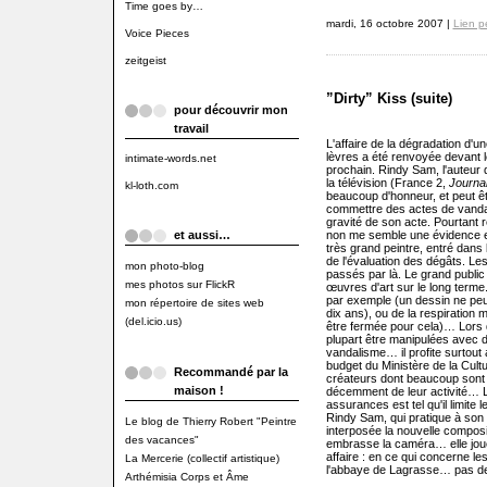
Time goes by…
mardi, 16 octobre 2007 |
Lien p
Voice Pieces
zeitgeist
”Dirty” Kiss (suite)
pour découvrir mon
travail
L'affaire de la dégradation d'
lèvres a été renvoyée devant le
intimate-words.net
prochain. Rindy Sam, l'auteur d
la télévision (France 2,
Journa
kl-loth.com
beaucoup d'honneur, et peut 
commettre des actes de vandal
gravité de son acte. Pourtant res
et aussi…
non me semble une évidence et 
très grand peintre, entré dans l
de l'évaluation des dégâts. L
mon photo-blog
passés par là. Le grand publi
mes photos sur FlickR
œuvres d'art sur le long terme
par exemple (un dessin ne peu
mon répertoire de sites web
dix ans), ou de la respiration
(del.icio.us)
être fermée pour cela)… Lors 
plupart être manipulées avec
vandalisme… il profite surtou
budget du Ministère de la Cult
Recommandé par la
créateurs dont beaucoup sont 
maison !
décemment de leur activité… Le
assurances est tel qu'il limite 
Rindy Sam, qui pratique à son 
Le blog de Thierry Robert "Peintre
interposée la nouvelle composit
des vacances"
embrasse la caméra… elle joue 
affaire : en ce qui concerne le
La Mercerie (collectif artistique)
l'abbaye de Lagrasse… pas de
Arthémisia Corps et Âme