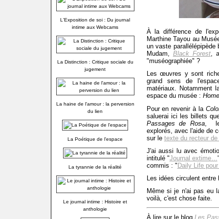
L'Exposition de soi : Du journal
intime aux Webcams
À la différence de l'ex
Marthine Tayou au Musée
un vaste parallélépipède 
Mudam,
Black Forest
, 
"muséographiée" ?
La Distinction : Critique sociale du
jugement
Les œuvres y sont riche
grand sens de l'espace
matériaux. Notamment la 
espace du musée :
Home
La haine de l'amour : la perversion
Pour en revenir à la
Colo
du lien
saluerai ici les billets 
Passages de Rosa
, le
explorés, avec l'aide de 
sur le
texte du recteur de
La Poétique de l'espace
J'ai aussi lu avec émotio
intitulé "
Journal extime…
commis : "
Daily Life pour
La tyrannie de la réalité
Les idées circulent entre 
Même si je n'ai pas eu la
voilà, c'est chose faite.
Le journal intime : Histoire et
anthologie
À lire sur le blog
Les Pas