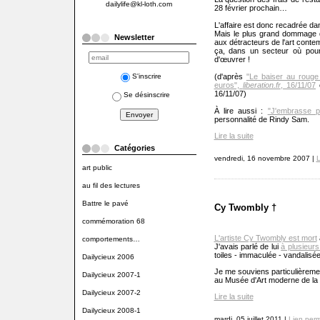
dailylife@kl-loth.com
28 février prochain…
L'affaire est donc recadrée d
Mais le plus grand dommage q
Newsletter
aux détracteurs de l'art cont
ça, dans un secteur où pour 
d'œuvrer !
S'inscrire
(d'après
"Le baiser au rouge
euros",
liberation.fr
, 16/11/07
e
16/11/07)
Se désinscrire
À lire aussi :
"J'embrasse p
personnalité de Rindy Sam.
Lire la suite
Catégories
vendredi, 16 novembre 2007 |
L
art public
au fil des lectures
Battre le pavé
Cy Twombly †
commémoration 68
L'artiste Cy Twombly est mort
comportements…
J'avais parlé de lui
à plusieurs
toiles - immaculée - vandalisé
Dailycieux 2006
Je me souviens particulièremen
Dailycieux 2007-1
au Musée d'Art moderne de la 
Dailycieux 2007-2
Lire la suite
Dailycieux 2008-1
mardi, 05 juillet 2011 |
Lien per