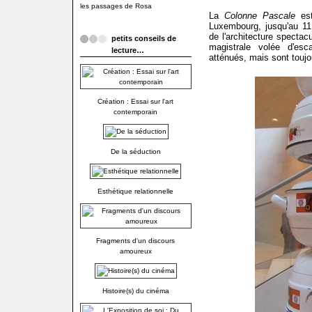
les passages de Rosa
La
Colonne Pascale
est
Luxembourg, jusqu'au 11
de l'architecture spectac
petits conseils de
magistrale volée d'esc
lecture…
atténués, mais sont toujou
Création : Essai sur l'art
contemporain
De la séduction
Esthétique relationnelle
Fragments d'un discours
amoureux
Histoire(s) du cinéma