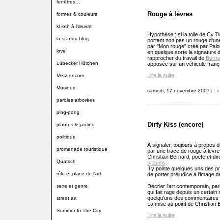
fenêtres…
Rouge à lèvres
formes & couleurs
kl loth à l'œuvre
Hypothèse : si la toile de Cy 
la star du blog
portant non pas un rouge d'une
par "Mon rouge" créé par Palo
love
en quelque sorte la signature
rapprocher du travail de
Bertr
Lübecker Hütchen
apposée sur un véhicule franç
Lire la suite
Metz encore
Musique
samedi, 17 novembre 2007 |
Li
paroles arborées
ping-pong
Dirty Kiss (encore)
plantes & jardins
politique
À signaler, toujours à propos
promenade touristique
par une trace de rouge à lèvr
Christian Bernard, poète et d
Quatsch
sitaudis
.
Il y pointe quelques uns des pr
rôle et place de l'art
de porter préjudice à l'image d
sexe et genre
Décrier l'art contemporain, pa
qui fait rage depuis un certai
quelqu'uns des commentaires
street art
La mise au point de Christian 
Summer In The City
Lire la suite