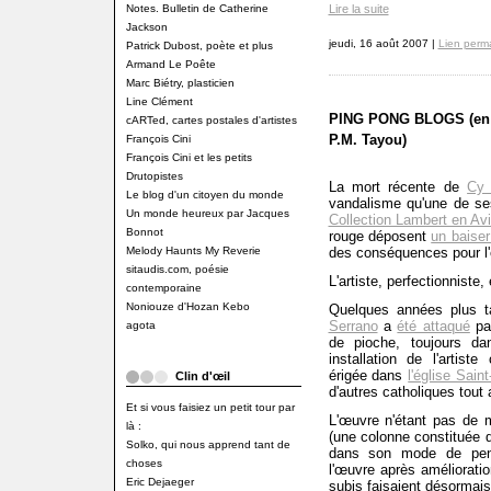
Notes. Bulletin de Catherine
Lire la suite
Jackson
jeudi, 16 août 2007 |
Lien perm
Patrick Dubost, poète et plus
Armand Le Poête
Marc Biétry, plasticien
Line Clément
PING PONG BLOGS (en c
cARTed, cartes postales d'artistes
P.M. Tayou)
François Cini
François Cini et les petits
Drutopistes
La mort récente de
Cy
Le blog d'un citoyen du monde
vandalisme qu'une de se
Un monde heureux par Jacques
Collection Lambert en Av
Bonnot
rouge déposent
un baiser
Melody Haunts My Reverie
des conséquences pour l'é
sitaudis.com, poésie
L'artiste, perfectionniste, 
contemporaine
Noniouze d'Hozan Kebo
Quelques années plus t
Serrano
a
été attaqué
par
agota
de pioche, toujours d
installation de l'artis
érigée dans
l'église Sai
Clin d'œil
d'autres catholiques tout 
Et si vous faisiez un petit tour par
L'œuvre n'étant pas de
là :
(une colonne constituée de
Solko, qui nous apprend tant de
dans son mode de pens
choses
l'œuvre après améliorati
Eric Dejaeger
subis faisaient désormais p