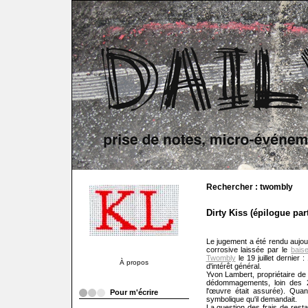
Rechercher : twombly
Dirty Kiss (épilogue part
Le jugement a été rendu aujou
corrosive laissée par le
bais
Twombly
le 19 juillet dernier
À propos
d'intérêt général.
Yvon Lambert, propriétaire d
dédommagements, loin des 2 m
l'œuvre était assurée). Quan
Pour m'écrire
symbolique qu'il demandait.
La question des frais de resta