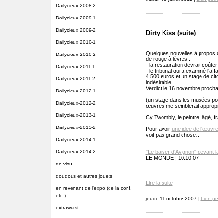
Dailycieux 2008-2
Dailycieux 2009-1
Dailycieux 2009-2
Dirty Kiss (suite)
Dailycieux 2010-1
Quelques nouvelles à propos 
Dailycieux 2010-2
de rouge à lèvres :
- la restauration devrait coûte
Dailycieux 2011-1
- le tribunal qui a examiné l'a
4.500 euros et un stage de cit
Dailycieux-2011-2
indésirable.
Verdict le 16 novembre procha
Dailycieux-2012-1
(un stage dans les musées pou
Dailycieux-2012-2
œuvres me semblerait appropr
Dailycieux-2013-1
Cy Twombly, le peintre, âgé, f
Dailycieux-2013-2
Pour avoir
une idée de l'œuvre
voit pas grand chose…
Dailycieux-2014-1
Dailycieux-2014-2
"Le baiser d'Avignon" devant la
LE MONDE | 10.10.07
de visu
doudous et autres jouets
Lire la suite
en revenant de l'expo (de la conf.
etc.)
jeudi, 11 octobre 2007 |
Lien p
extrawurst