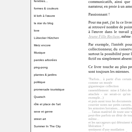
fenêtres…
communicatifs, ainsi que 
narrateur, en proie à un amo
formes & couleurs
Passionnant !
kl loth à l'œuvre
Pour ma part, j'ai lu ce liv
la star du blog
ai retrouvé nombre de poin
love
à l'œuvre dans le travail
Jeune Fille Recluse
, même s
Lübecker Hütchen
Par exemple, l'intérêt po
Metz encore
collectionneur, du conserva
Musique
surtout la possibilité pour
fictif ou simplement absent
paroles arborées
Ce livre touche au plus pr
ping-pong
sont toujours les miennes.
plantes & jardins
"Parfois... à partir d'un certa
politique
comme un musée
gigantesque collection
promenade touristique
rassemblement mise à l'abri de t
attachée - ne serait-ce qu'u
Quatsch
exemple...)
et puis aussi tous les documents s
rôle et place de l'art
courrier notes sur petits carnets.
les armoires lorraines... meubles
sexe et genre
... l'amas matériel de toute une v
peut-être parfois un désir de tout
même...
street art
et les saccageurs qui détruisent 
libération ?
Summer In The City
sentiment d'une mutilation