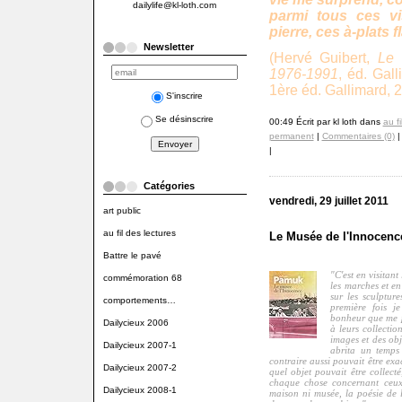
dailylife@kl-loth.com
parmi tous ces v
pierre, ces à-plats 
Newsletter
(Hervé Guibert,
Le 
1976-1991
, éd. Gall
1ère éd. Gallimard, 
S'inscrire
Se désinscrire
00:49 Écrit par kl loth dans
au fi
permanent
|
Commentaires (0)
|
|
Catégories
vendredi, 29 juillet 2011
art public
au fil des lectures
Le Musée de l'Innocen
Battre le pavé
"C'est en visitan
commémoration 68
les marches et e
sur les sculptur
comportements…
première fois j
bonheur que me p
Dailycieux 2006
à leurs collectio
images et des obj
Dailycieux 2007-1
abrita un temps
contraire aussi pouvait être exa
Dailycieux 2007-2
quel objet pouvait être collecté
chaque chose concernant ceux
Dailycieux 2008-1
maison ni musée, la poésie de l