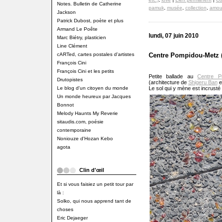
Notes. Bulletin de Catherine
pamuk
,
musée
,
collection
,
amou
Jackson
Patrick Dubost, poète et plus
Armand Le Poête
lundi, 07 juin 2010
Marc Biétry, plasticien
Line Clément
cARTed, cartes postales d'artistes
Centre Pompidou-Metz (
François Cini
François Cini et les petits
Petite ballade au
Centre 
Drutopistes
(architecture de
Shigeru Ban
e
Le blog d'un citoyen du monde
Le sol qui y mène est incrusté 
Un monde heureux par Jacques
Bonnot
Melody Haunts My Reverie
sitaudis.com, poésie
contemporaine
Noniouze d'Hozan Kebo
agota
Clin d'œil
Et si vous faisiez un petit tour par
là :
Solko, qui nous apprend tant de
choses
Eric Dejaeger