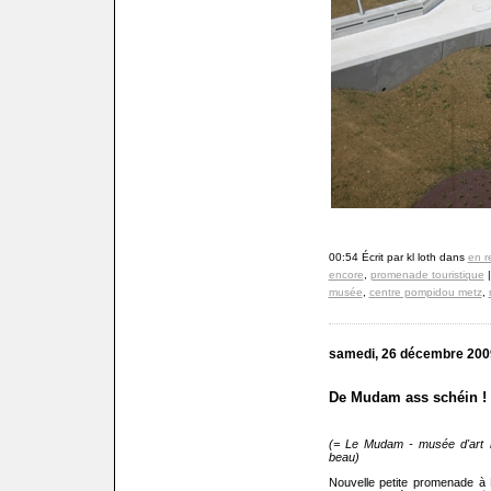
00:54 Écrit par kl loth dans
en r
encore
,
promenade touristique
musée
,
centre pompidou metz
,
samedi, 26 décembre 200
De Mudam ass schéin !
(= Le Mudam - musée d'art
beau)
Nouvelle petite promenade à