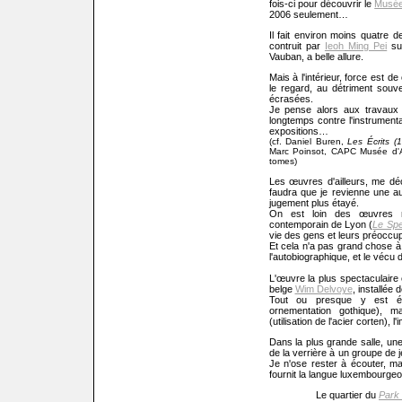
fois-ci pour découvrir le
Musée
2006 seulement…
Il fait environ moins quatre d
contruit par
Ieoh Ming Pei
sur
Vauban, a belle allure.
Mais à l'intérieur, force est 
le regard, au détriment sou
écrasées.
Je pense alors aux travaux
longtemps contre l'instrument
expositions…
(cf. Daniel Buren,
Les Écrits (
Marc Poinsot, CAPC Musée d'A
tomes
)
Les œuvres d'ailleurs, me déç
faudra que je revienne une au
jugement plus étayé.
On est loin des œuvres m
contemporain de Lyon (
Le Spe
vie des gens et leurs préoccup
Et cela n'a pas grand chose à v
l'autobiographique, et le vécu d
L'œuvre la plus spectaculaire 
belge
Wim Delvoye
, installée
Tout ou presque y est évoq
ornementation gothique), ma
(utilisation de l'acier corten),
Dans la plus grande salle, un
de la verrière à un groupe de 
Je n'ose rester à écouter, m
fournit la langue luxembourgeo
Le quartier du
Park