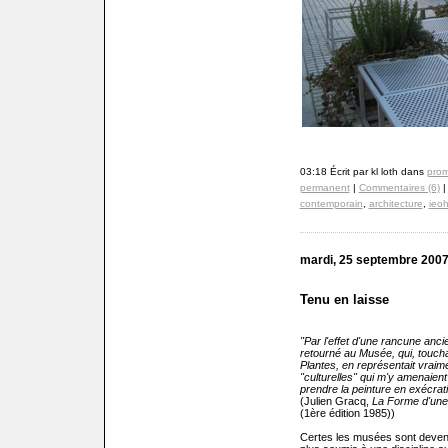
03:18 Écrit par kl loth dans
prom
permanent
|
Commentaires (6)
|
contemporain
,
architecture
,
ieoh
mardi, 25 septembre 200
Tenu en laisse
"Par l'effet d'une rancune anc
retourné au Musée, qui, toucha
Plantes, en représentait vraime
"culturelles" qui m'y amenaient
prendre la peinture en exécrati
(Julien Gracq,
La Forme d'une 
(1ère édition 1985))
Certes les musées sont devenus