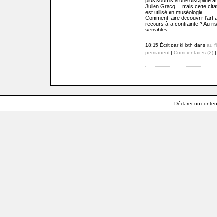
plus soumis à une discipline a
Julien Gracq… mais cette citati
est utilisé en muséologie.
Comment faire découvrir l'art 
recours à la contrainte ? Au 
sensibles…
18:15 Écrit par kl loth dans
au fi
permanent
|
Commentaires (2)
|
Déclarer un contenu 