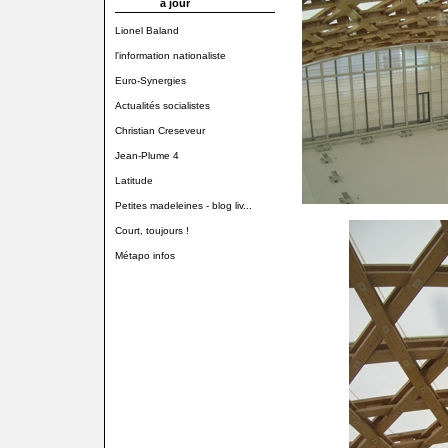
à jour
Lionel Baland
l'information nationaliste
Euro-Synergies
Actualités socialistes
Christian Creseveur
Jean-Plume 4
Latitude
Petites madeleines - blog liv...
Court, toujours !
Métapo infos