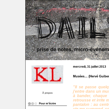
mercredi, 31 juillet 2013
Musées… (Hervé Guiber
"Il se passe quel
j'entre dans un mus
À propos
à bander, chaque 
retrousse et irrite
Pour m'écrire
pantalon : au centr
vie me surprend, c