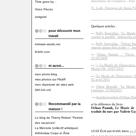
dissolution de l'existence - d'un
Time goes by…
(
C. Loth,
Ouvrages de Jeune Fil
Voice Pieces
zeitgeist
Quelques articles :
pour découvrir mon
—
Nelly Kapriélan, "
Le Musée 
travail
couper le souffle", lesinrocks.
—
Nelly Kapriélan, "Orhan P
intimate-words.net
chaque amant doit avaler »", l
kl-loth.com
—
Orhan Pamuk : "J'écris 
22/10/2009
—
"« Le Musée de l'Innocence
et aussi…
Musée-Oh, 19/07/2011
mon photo-blog
—
"
Le Musée de l'Innocence
. 
mes photos sur FlickR
02 avril 2011
mon répertoire de sites web
—
Chloé Brendlé, "
Le Musée 
(del.icio.us)
Littéraire, 27/04/2011
—
Autobiographie d'Orhan Pamu
Recommandé par la
et la référence du livre :
Orhan Pamuk,
Le Musée de 
maison !
traduit du turc par Valérie G
Le blog de Thierry Robert "Peintre
des vacances"
La Mercerie (collectif artistique)
13:03 Écrit par kl loth dans
au fi
Arthémisia Corps et Âme
etc.)
,
love
|
Lien permanent
|
Co