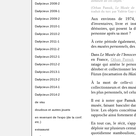
demeure de ces objets."
Dailycieux 2008-2
(Orhan Pamuk,
Le Musée de 
Dailycieux 2009-1
traduit du turc par Valérie Gay
Aux environs de 1974
Dailycieux 2009-2
d'
inventaires
, livre et ins
Dailycieux 2010-1
dérisoires, qui posent la d
personne après sa mort ?
Dailycieux 2010-2
À cette période également,
Dailycieux 2011-1
des
musées personnels
, des
Dailycieux-2011-2
Dans
Le Musée de l'Innoce
Dailycieux-2012-1
en France,
Orhan Pamuk
ratage qui amène le person
Dailycieux-2012-2
dérober et collectionner le
Dailycieux-2013-1
Füzun (incarnation du
Hüz
Dailycieux-2013-2
À la mort de celle-ci
collectionneurs et des musé
Dailycieux-2014-1
les plus personnels, tel cel
Dailycieux-2014-2
Il est à noter que Pamuk
de visu
musée, faisant basculer dan
livre. Les objets concrétis
doudous et autres jouets
rapproche ainsi fortement d
en revenant de l'expo (de la conf.
etc.)
En tout cas, le récit, s'ap
déploie sur plusieurs centai
extrawurst
quotidienne stambouliote,